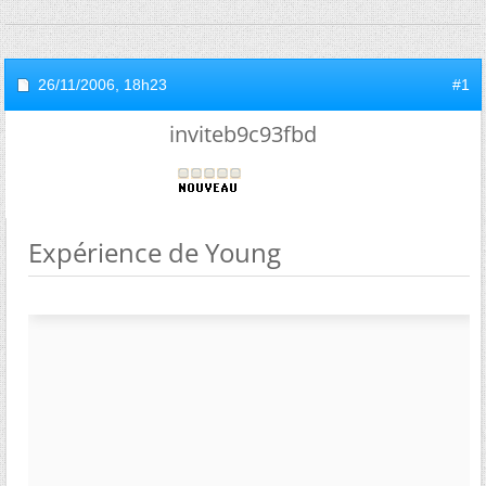
26/11/2006,
18h23
#1
inviteb9c93fbd
Expérience de Young