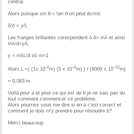
central.
Alors puisque sin θ = tan θ on peut écrire:
δ/d = y/L
Les franges brillantes corespondent à δ= mλ et ainsi
mλ/d=y/L
y = mλL/d où m=1
-4
-4
-10
Alors L =( (1x 10
m) (5 x 10
m) ) / (6000 x 10
m)
= 0,083 m
Voilà pour a et pour ce qui est de b je ne sais pas du
tout comment commencer ce problème.
Alors pourriez vous me dire si en a c'est correct et
comment je dois m'y prendre pour résoudre b?
Merci beaucoup