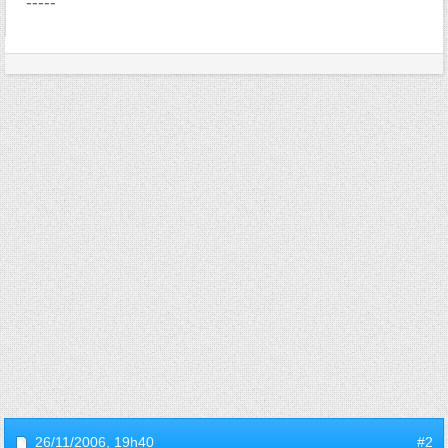
-----
26/11/2006,
19h40
#2