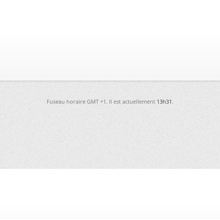
Fuseau horaire GMT +1. Il est actuellement
13h31
.