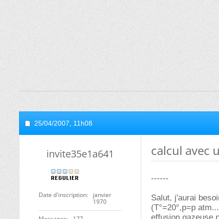
25/04/2007,
11h08
calcul avec 
invite35e1a641
------
Date d'inscription
janvier
Salut, j'aurai beso
1970
(T°=20°,p=p atm...
effusion gazeuse 
Messages
177