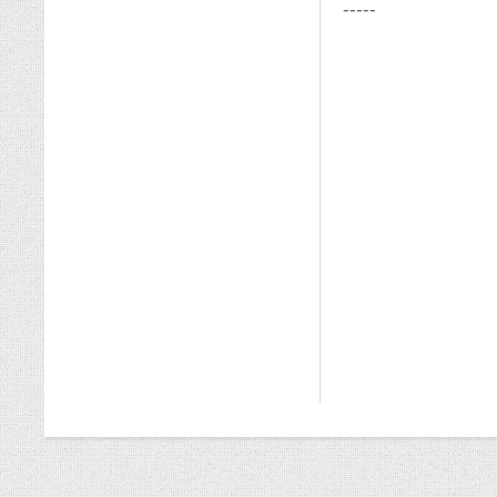
-----