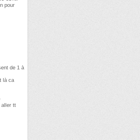
on pour
sent de 1 à
t là ca
e
aller tt