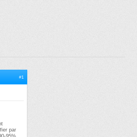
#1
nt
fier par
 90-95%.