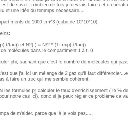
 est de savoir combien de fois je devrais faire cette opérati
ulu et une idée du temmps nécessaire....
ompartiments de 1000 cm^3 (cube de 10*10*10).
eins:
(-t/tau)) et N2(t) = N/2 * (1- exp(-t/tau))
 de molécules dans le compartiment 1 à t=0
alculer phi, sachant que c'est le nombre de molécules qui pas
est que j'ai ici un mélange de 2 gaz qu'il faut différencier...e
pas à faire un truc qui me semble cohérent.
'ai les formules
pr
calculer le taux d'enrichissement ( le % d
pour notre cas ici), donc si je peux régler ce problème ca va 
mpa de m'aider, parce que là je vois pas.....