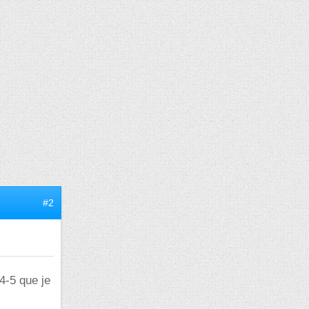
#2
 4-5 que je