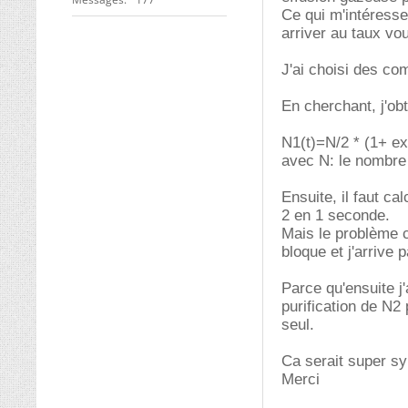
Ce qui m'intéresse
arriver au taux vo
J'ai choisi des c
En cherchant, j'obt
N1(t)=N/2 * (1+ exp
avec N: le nombre
Ensuite, il faut c
2 en 1 seconde.
Mais le problème c'
bloque et j'arrive 
Parce qu'ensuite j
purification de N2 
seul.
Ca serait super sy
Merci