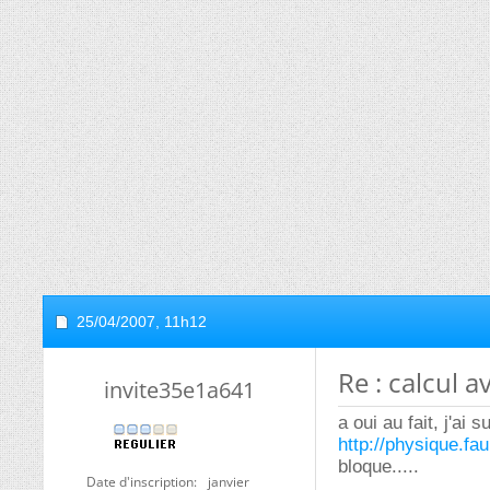
25/04/2007,
11h12
Re : calcul 
invite35e1a641
a oui au fait, j'ai
http://physique.fa
bloque.....
Date d'inscription
janvier