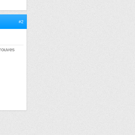
#2
trouves