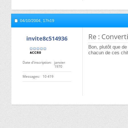
04/10/2004,
17h19
Re : Convert
invite8c514936
Bon, plutôt que de 
chacun de ces chif
Date d'inscription
janvier
1970
Messages
10 419