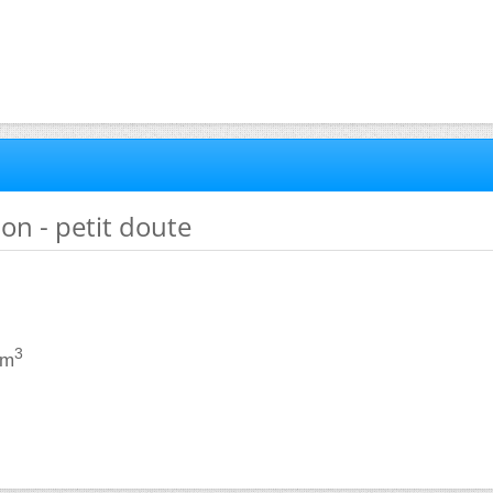
ion - petit doute
3
cm