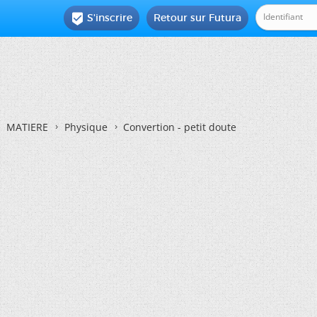
S'inscrire
Retour sur Futura

MATIERE
Physique
Convertion - petit doute