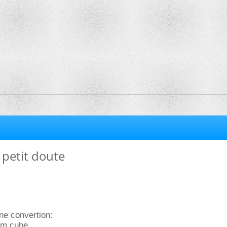
 petit doute
une convertion:
cm cube