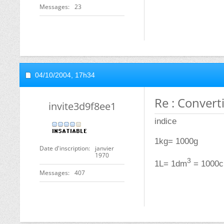
Messages
23
04/10/2004,
17h34
Re : Convert
invite3d9f8ee1
indice
1kg= 1000g
Date d'inscription
janvier
1970
3
1L= 1dm
= 1000
Messages
407