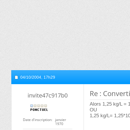
04/10/2004,
17h29
Re : Convert
invite47c917b0
Alors 1,25 kg/L =
OU
1,25 kg/L= 1,25*1
Date d'inscription
janvier
1970