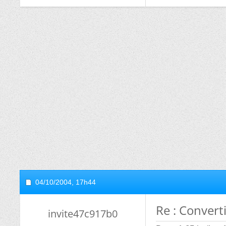
04/10/2004,
17h44
Re : Convert
invite47c917b0