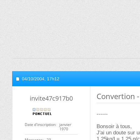
04/10/2004,
17h12
Convertion -
invite47c917b0
------
Date d'inscription
janvier
Bonsoir à tous,
1970
J'ai un doute sur 
1,25kg/L= 1,25 g/
Messages
23