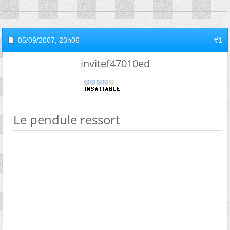
05/09/2007,
23h06
#1
invitef47010ed
Le pendule ressort