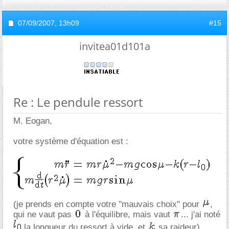
07/09/2007,
13h09
#15
invitea01d101a
Re : Le pendule ressort
M. Eogan,
votre système d'équation est :
(je prends en compte votre "mauvais choix" pour
,
qui ne vaut pas
à l'équilibre, mais vaut
... j'ai noté
la longueur du ressort à vide, et
sa raideur).