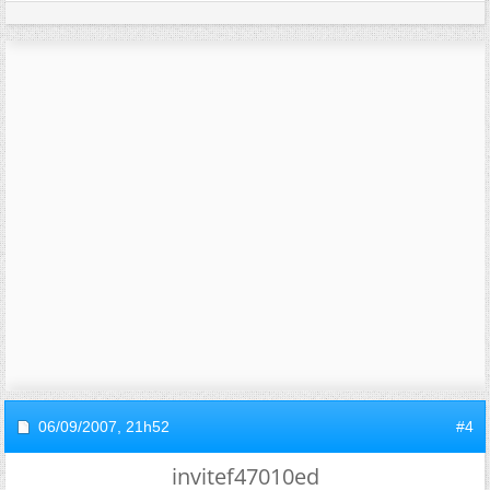
06/09/2007,
21h52
#4
invitef47010ed