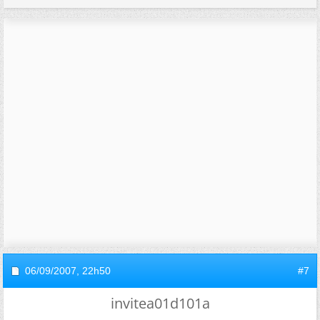
06/09/2007,
22h50
#7
invitea01d101a