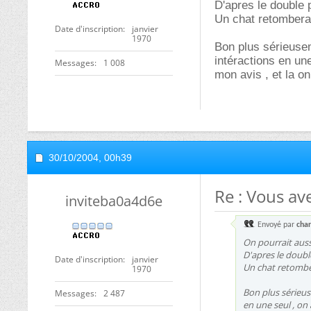
D'apres le double 
Un chat retombera 
Date d'inscription
janvier
1970
Bon plus sérieusem
intéractions en un
Messages
1 008
mon avis , et la on
30/10/2004,
00h39
Re : Vous ave
inviteba0a4d6e
Envoyé par
char
On pourrait aussi
D'apres le doubl
Date d'inscription
janvier
Un chat retomber
1970
Bon plus sérieus
Messages
2 487
en une seul , on