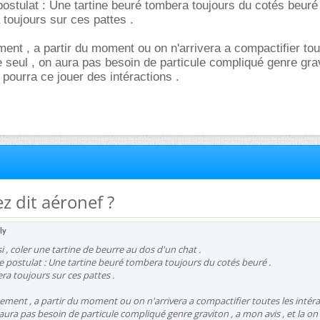
postulat : Une tartine beuré tombera toujours du cotés beuré 
toujours sur ces pattes .
ent , a partir du moment ou on n'arrivera a compactifier tou
e seul , on aura pas besoin de particule compliqué genre grav
 pourra ce jouer des intéractions .
z dit aéronef ?
ly
 , coler une tartine de beurre au dos d'un chat .
e postulat : Une tartine beuré tombera toujours du cotés beuré .
a toujours sur ces pattes .
ement , a partir du moment ou on n'arrivera a compactifier toutes les intér
 aura pas besoin de particule compliqué genre graviton , a mon avis , et la on