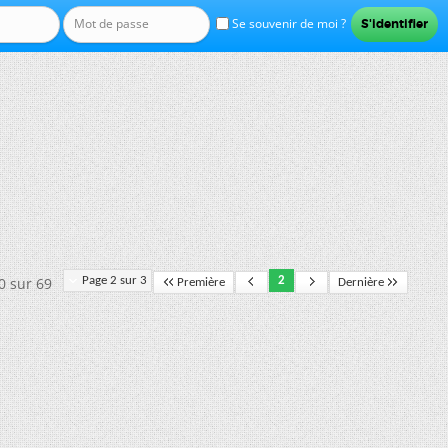
Se souvenir de moi ?
0 sur 69
Page 2 sur 3
2
Première
Dernière