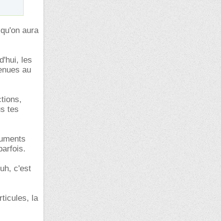
 qu'on aura
'hui, les
venues au
ctions,
us tes
ruments
parfois.
uh, c'est
ticules, la