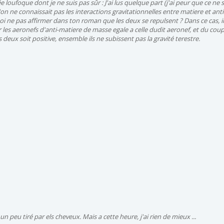
dée loufoque dont je ne suis pas sûr : J'ai lus quelque part (j'ai peur que ce ne s
on ne connaissait pas les interactions gravitationnelles entre matiere et anti
i ne pas affirmer dans ton roman que les deux se repulsent ? Dans ce cas, il
r les aeronefs d'anti-matiere de masse egale a celle dudit aeronef, et du cou
deux soit positive, ensemble ils ne subissent pas la gravité terestre.
t un peu tiré par els cheveux. Mais a cette heure, j'ai rien de mieux ...