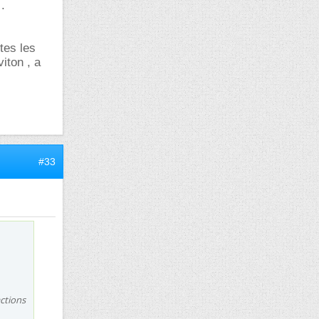
.
tes les
iton , a
#33
actions