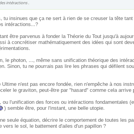
es intéractions .
 tu insinues que ça ne sert à rien de se creuser la tête tant
es intéractions...?
ant être parvenus à fonder la Théorie du Tout jusqu'à aujourd
ussi à concrétiser mathématiquement des idées qui sont de
érimentations.
on, le photon, ..., même sans unification théorique des intéra
ien. Sinon, tu ne pourrais pas lire les phrases qui défilent so
ie Ultime n'est pas encore fondée, rien n'empêche à nos inst
éceler le graviton, peut-être par "hasard" comme cela arrive 
 ou l'unification des forces ou intéractions fondamentales (e
) semble être, pour l'instant, une belle utopie.
ne seule équation, décrire le comportement de toutes les par
vers le sol, le battement d'ailes d'un papillon ?