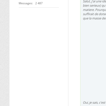
Salut, j'ai une i
Messages
2 487
bien serieux) qu'
matiere. Pourquo
suffirait de dote
que la masse des 
Oui, je sais, c'es