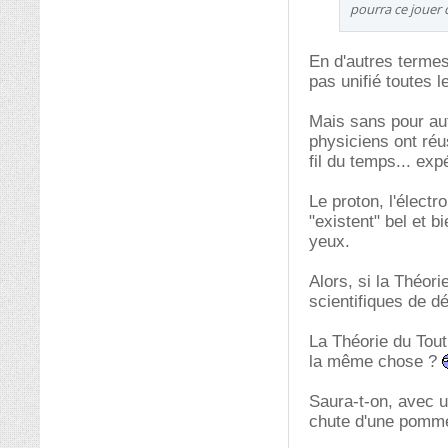
pourra ce jouer d
En d'autres termes,
pas unifié toutes l
Mais sans pour aut
physiciens ont ré
fil du temps... exp
Le proton, l'électr
"existent" bel et b
yeux.
Alors, si la Théor
scientifiques de d
La Théorie du Tout,
la même chose ?
Saura-t-on, avec u
chute d'une pomme 