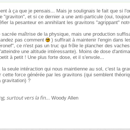
nt à ça que je pensais... Mais je soulignais le fait que si l'o
le "graviton", et si ce dernier a une anti-particule (oui, toujo
défier la pesanteur en annihilant les gravitons "agrippant" not
e sacrée maîtrise de la physique, mais une production suffisa
emandez pas comment
) suffirait à maintenir l'engin dans les
ronef", ce n'est pas un truc qui frôle le plancher des vache
'atteindre une altitude intéressante). Moins de dose d'antima
tit à petit ! Une plus forte dose, et il s'envole...
a seule intéraction qui nous maintienne au sol, c'est la grav
r cette force générée par les gravitons (qui semblent théor
a gravitation) ?
ng, surtout vers la fin
... Woody Allen