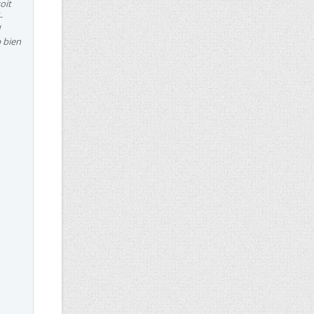
oit
-
p bien