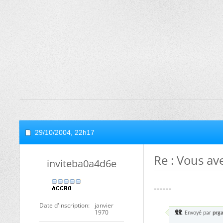
29/10/2004,
22h17
Re : Vous ave
inviteba0a4d6e
------
Date d'inscription
janvier
1970
Envoyé par
prg