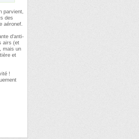
n parvient,
urs des
re aéronef.
nte d'anti-
 airs (et
s, mais un
tière et
ité !
iquement