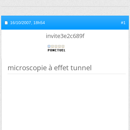
16/10/2007,
18h54
#1
invite3e2c689f
microscopie à effet tunnel