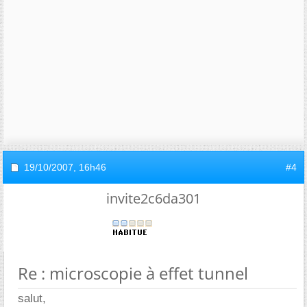
19/10/2007,
16h46
#4
invite2c6da301
Re : microscopie à effet tunnel
salut,