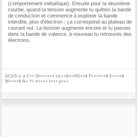
(comportement métallique). Ensuite pour la deuxième
courbe, quand la tension augmente tu quittes la bande
de conduction et commence à explorer la bande
interdite, plus d'électron : ça correspond au plateau de
courant nul. La tension augmente encore et tu passes
dans la bande de valence, à nouveau tu retrouves des
électrons.
GCS/S s: a C++ DI++>+++ UL++A++HIS++$ P++>+++$ E+>++$
W+>++$ N+ Y+ e++++ t+++ y+++