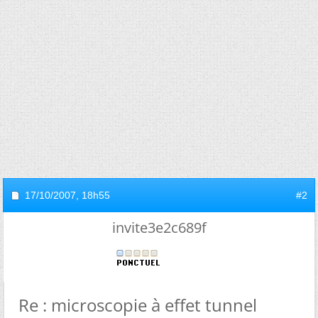
17/10/2007,
18h55
#2
invite3e2c689f
Re : microscopie à effet tunnel