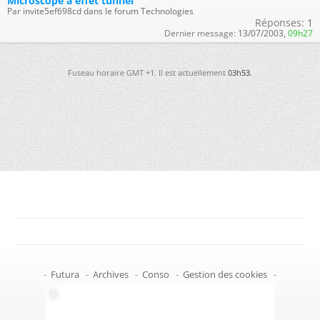
Microscope à effet tunnel
Par invite5ef698cd dans le forum Technologies
Réponses:
1
Dernier message:
13/07/2003,
09h27
Fuseau horaire GMT +1. Il est actuellement
03h53
.
-
Futura
-
Archives
-
Conso
-
Gestion des cookies
-
Politique de confidentialité
-
Haut de page