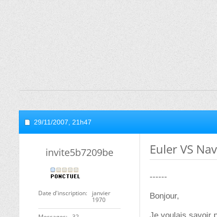
29/11/2007,
21h47
Euler VS Nav
invite5b7209be
------
Date d'inscription
janvier
Bonjour,
1970
Je voulais savoir
Messages
32