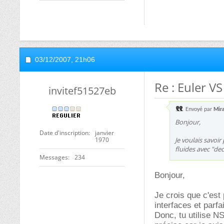
03/12/2007,
21h06
Re : Euler V
invitef51527eb
Envoyé par
Mir
Bonjour,
Date d'inscription
janvier
1970
Je voulais savoi
fluides avec "dec
Messages
234
Bonjour,
Je crois que c'est
interfaces et parfai
Donc, tu utilise N