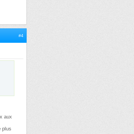
#4
ux aux
e plus