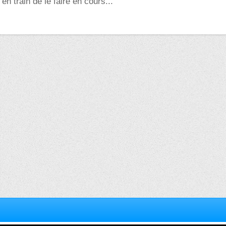
 en train de le faire en cours...