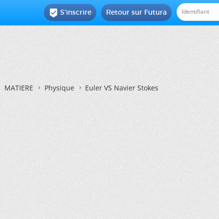
S'inscrire
Retour sur Futura

MATIERE
Physique
Euler VS Navier Stokes