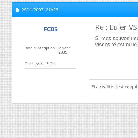
29/11/2007,
21h58
Re : Euler V
FC05
Si mes souvenir so
viscosité est nulle
Date d'inscription
janvier
2005
Messages
3 295
"La réalité c'est ce qu