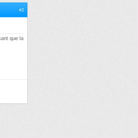
#2
ant que la