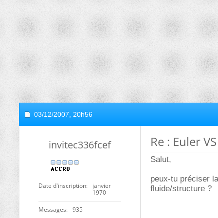
03/12/2007,
20h56
Re : Euler V
invitec336fcef
Salut,
peux-tu préciser la
Date d'inscription
janvier
fluide/structure ?
1970
Messages
935