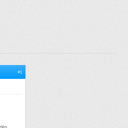
#1
 des