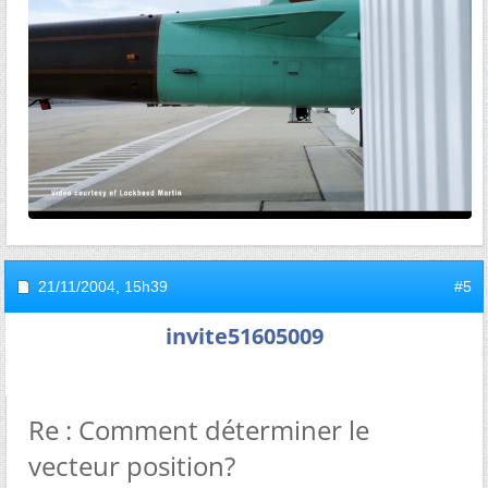
21/11/2004,
15h39
#5
invite51605009
Re : Comment déterminer le
vecteur position?