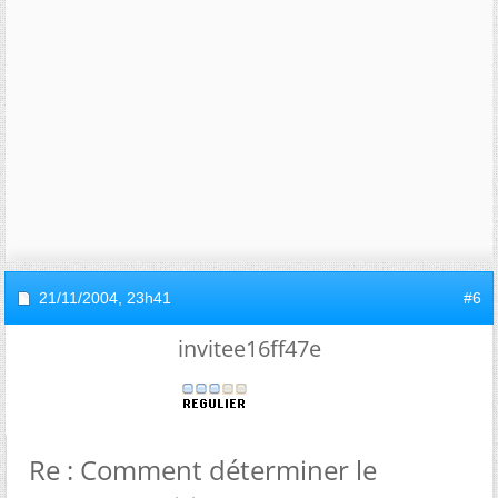
21/11/2004,
23h41
#6
invitee16ff47e
Re : Comment déterminer le