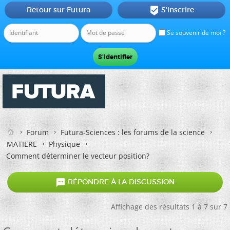
Retour sur Futura
S'inscrire

Se souvenir de moi ?
Forum
Futura-Sciences : les forums de la science
MATIERE
Physique
Comment déterminer le vecteur position?

RÉPONDRE À LA DISCUSSION
Affichage des résultats 1 à 7 sur 7