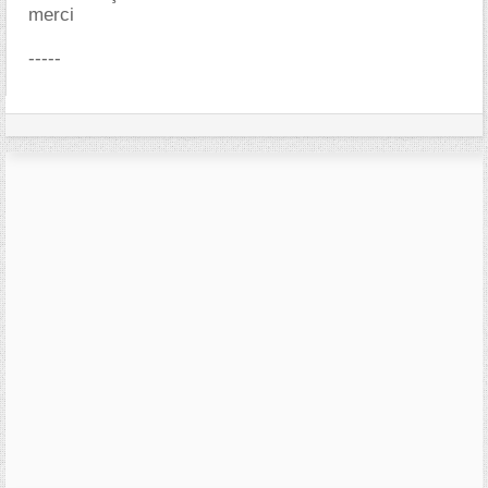
merci
-----