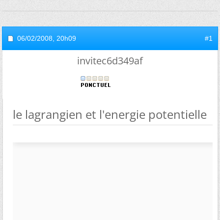
06/02/2008,
20h09
#1
invitec6d349af
le lagrangien et l'energie potentielle