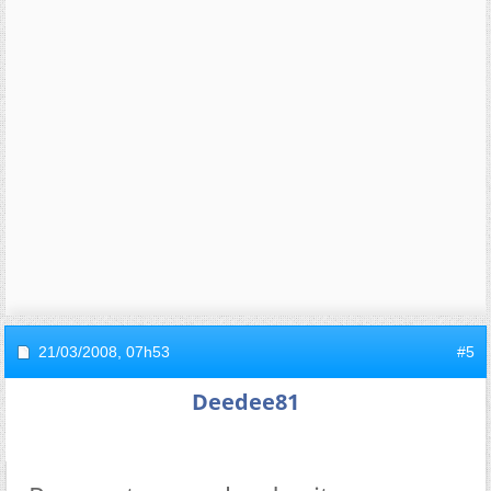
21/03/2008,
07h53
#5
Deedee81