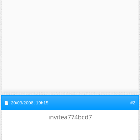
20/03/2008,
19h15
#2
invitea774bcd7