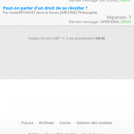
Dernier message:
03/12/2005,
00h37
Peut-on parler d'un droit de se révolter ?
Par invite997e6547 dans le forum [ARCHIVE] Philosophie
Réponses:
7
Dernier message:
14/09/2004,
20h33
Fuseau horaire GMT +1. Il est actuellement
04h30
.
-
Futura
-
Archives
-
Conso
-
Gestion des cookies
-