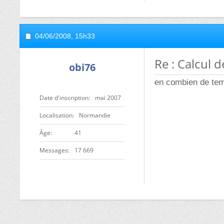
04/06/2008,
15h33
Re : Calcul 
obi76
en combien de te
Date d'inscription
mai 2007
Localisation
Normandie
ge
41
Messages
17 669