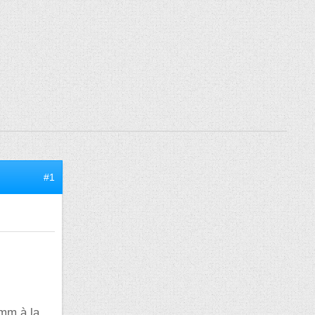
#1
0mm à la