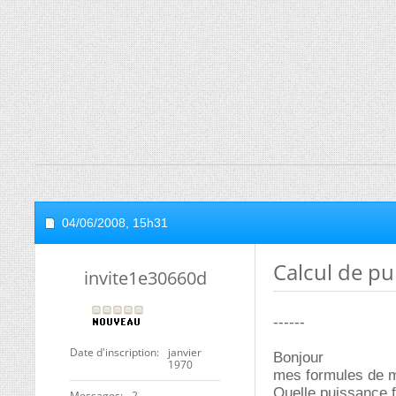
04/06/2008,
15h31
Calcul de pu
invite1e30660d
------
Date d'inscription
janvier
Bonjour
1970
mes formules de m
Quelle puissance 
Messages
2