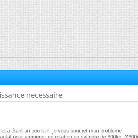
issance necessaire
eca étant un peu loin, je vous soumet mon problème :
faut-il pour ammener en rotation un cylindre de 800kg, Ø60