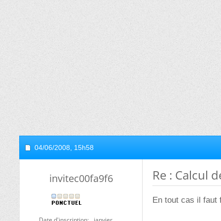
04/06/2008,
15h58
Re : Calcul 
invitec00fa9f6
En tout cas il faut 
Date d'inscription
janvier