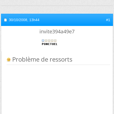
30/10/2008,
13h44
#1
invite394a49e7
Problème de ressorts