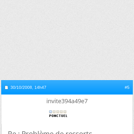
30/10/2008,
14h47
#5
invite394a49e7
Re : Problème de ressorts