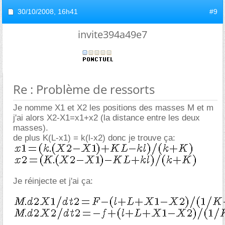
30/10/2008,
16h41
#9
invite394a49e7
Re : Problème de ressorts
Je nomme X1 et X2 les positions des masses M et m
j'ai alors X2-X1=x1+x2 (la distance entre les deux
masses).
de plus K(L-x1) = k(l-x2) donc je trouve ça:
Je réinjecte et j'ai ça: