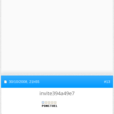
30/10/2008,
21h55
#13
invite394a49e7