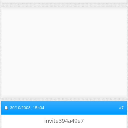
30/10/2008,
15h04
#7
invite394a49e7