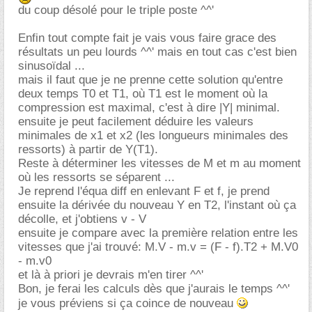
du coup désolé pour le triple poste ^^'
Enfin tout compte fait je vais vous faire grace des
résultats un peu lourds ^^' mais en tout cas c'est bien
sinusoïdal ...
mais il faut que je ne prenne cette solution qu'entre
deux temps T0 et T1, où T1 est le moment où la
compression est maximal, c'est à dire |Y| minimal.
ensuite je peut facilement déduire les valeurs
minimales de x1 et x2 (les longueurs minimales des
ressorts) à partir de Y(T1).
Reste à déterminer les vitesses de M et m au moment
où les ressorts se séparent ...
Je reprend l'équa diff en enlevant F et f, je prend
ensuite la dérivée du nouveau Y en T2, l'instant où ça
décolle, et j'obtiens v - V
ensuite je compare avec la première relation entre les
vitesses que j'ai trouvé: M.V - m.v = (F - f).T2 + M.V0
- m.v0
et là à priori je devrais m'en tirer ^^'
Bon, je ferai les calculs dès que j'aurais le temps ^^'
je vous préviens si ça coince de nouveau