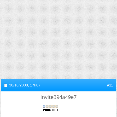
30/10/2008,
17h07
#11
invite394a49e7