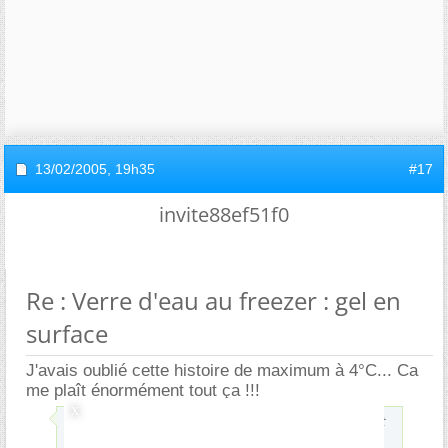
13/02/2005,
19h35
#17
invite88ef51f0
Re : Verre d'eau au freezer : gel en
surface
J'avais oublié cette histoire de maximum à 4°C... Ca
me plaît énormément tout ça !!!
J'aurais tendance à dire que les amorces de gel se font
forcément à l'interface de l'eau avec autre chose...