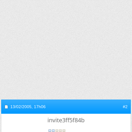
13/02/2005,
17h06
#2
invite3ff5f84b