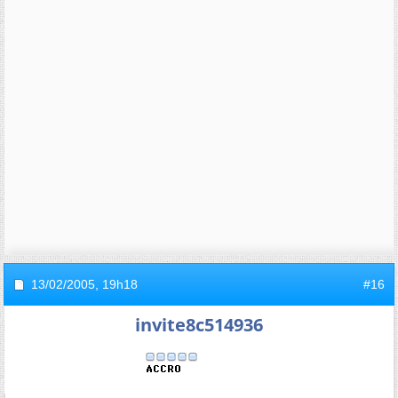
13/02/2005,
19h18
#16
invite8c514936