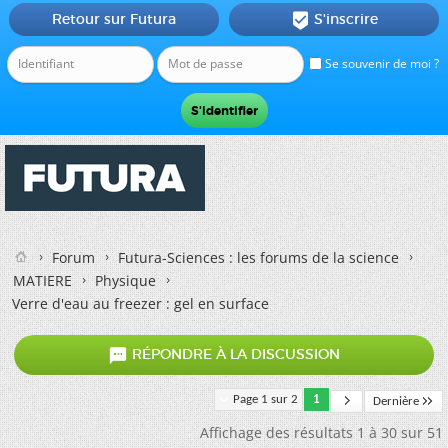
Retour sur Futura
S'inscrire

Se souvenir de moi ?
Forum
Futura-Sciences : les forums de la science
MATIERE
Physique
Verre d'eau au freezer : gel en surface

RÉPONDRE À LA DISCUSSION
Page 1 sur 2
1
Dernière
Affichage des résultats 1 à 30 sur 51