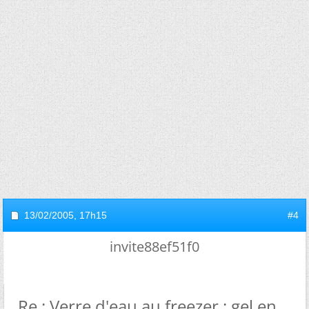
13/02/2005,
17h15
#4
invite88ef51f0
Re : Verre d'eau au freezer : gel en