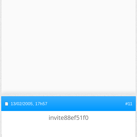
13/02/2005,
17h57
#11
invite88ef51f0