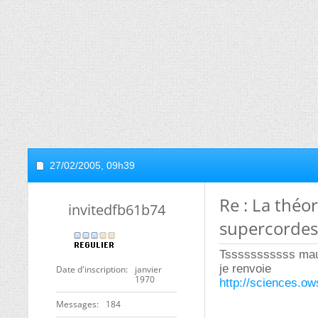
27/02/2005,
09h39
Re : La théo
invitedfb61b74
supercordes
Tsssssssssss mauv
je renvoie
Date d'inscription
janvier
1970
http://sciences.o
Messages
184