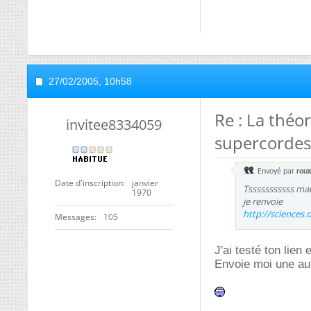
27/02/2005,
10h58
Re : La théo
invitee8334059
supercordes
Envoyé par
rou
Date d'inscription
janvier
Tsssssssssss mau
1970
je renvoie
http://sciences
Messages
105
J'ai testé ton lien 
Envoie moi une aut