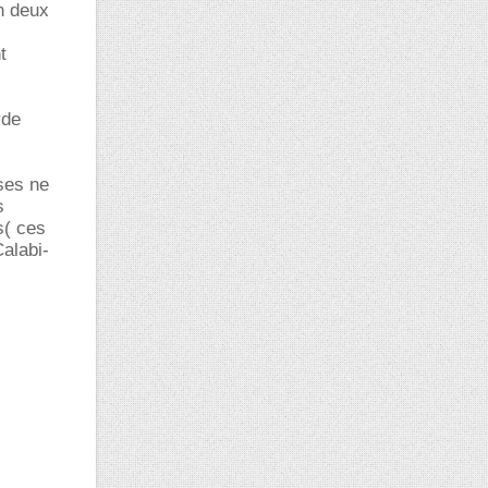
en deux
t
rde
ases ne
s
s( ces
alabi-