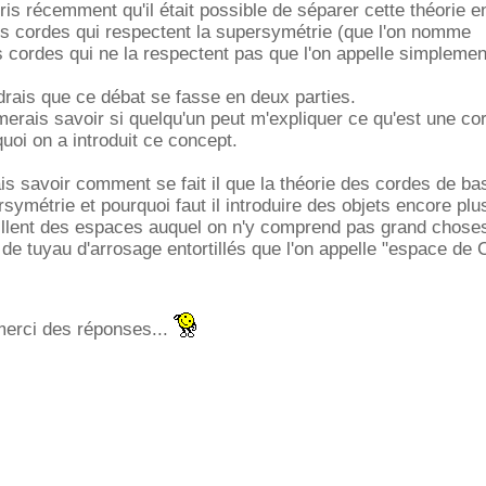
pris récemment qu'il était possible de séparer cette théorie 
les cordes qui respectent la supersymétrie (que l'on nomme
es cordes qui ne la respectent pas que l'on appelle simplemen
udrais que ce débat se fasse en deux parties.
imerais savoir si quelqu'un peut m'expliquer ce qu'est une co
uoi on a introduit ce concept.
ais savoir comment se fait il que la théorie des cordes de b
rsymétrie et pourquoi faut il introduire des objets encore plu
illent des espaces auquel on n'y comprend pas grand chose
e tuyau d'arrosage entortillés que l'on appelle "espace de C
merci des réponses...