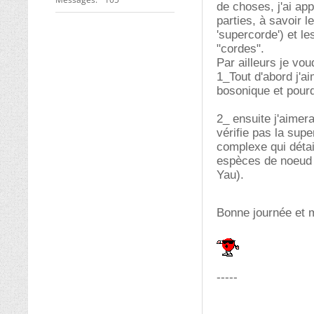
de choses, j'ai ap
parties, à savoir 
'supercorde') et l
"cordes".
Par ailleurs je vo
1_Tout d'abord j'a
bosonique et pourq
2_ ensuite j'aimer
vérifie pas la supe
complexe qui déta
espèces de noeud d
Yau).
Bonne journée et 
-----