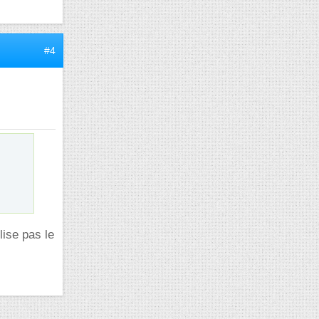
#4
lise pas le