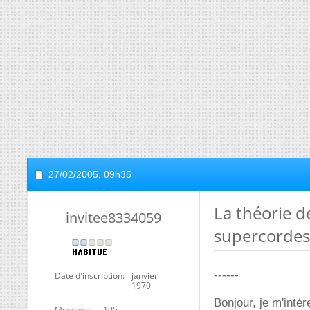
27/02/2005,
09h35
La théorie d
invitee8334059
supercordes
------
Date d'inscription
janvier
1970
Bonjour, je m'inté
Messages
105