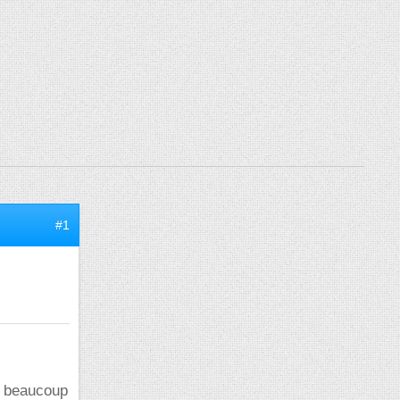
#1
re beaucoup