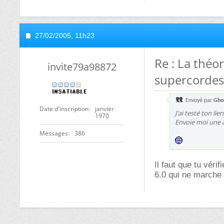
27/02/2005,
11h23
Re : La théo
invite79a98872
supercordes
Envoyé par
Gho
Date d'inscription
janvier
J'ai testé ton lien
1970
Envoie moi une a
Messages
386
Il faut que tu véri
6.0 qui ne marche p