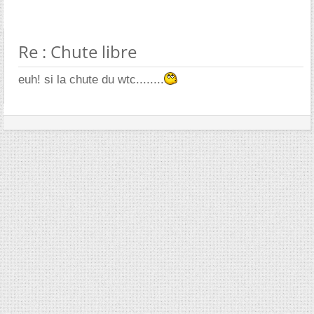
Re : Chute libre
euh! si la chute du wtc........