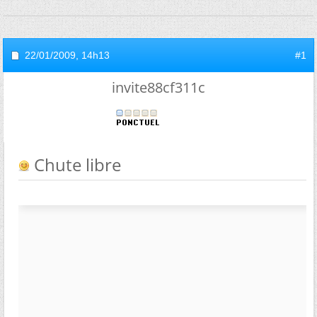
22/01/2009,
14h13
#1
invite88cf311c
Chute libre