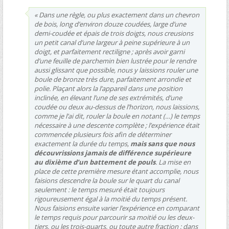
« Dans une règle, ou plus exactement dans un chevron
de bois, long d’environ douze coudées, large d’une
demi-coudée et épais de trois doigts, nous creusions
un petit canal d’une largeur à peine supérieure à un
doigt, et parfaitement rectiligne ; après avoir garni
d’une feuille de parchemin bien lustrée pour le rendre
aussi glissant que possible, nous y laissions rouler une
boule de bronze très dure, parfaitement arrondie et
polie. Plaçant alors la l’appareil dans une position
inclinée, en élevant l’une de ses extrémités, d’une
coudée ou deux au-dessus de l’horizon, nous laissions,
comme je l’ai dit, rouler la boule en notant (…) le temps
nécessaire à une descente complète ; l’expérience était
commencée plusieurs fois afin de déterminer
exactement la durée du temps,
mais sans que nous
découvrissions jamais de différence supérieure
au dixième d’un battement de pouls
. La mise en
place de cette première mesure étant accomplie, nous
faisions descendre la boule sur le quart du canal
seulement : le temps mesuré était toujours
rigoureusement égal à la moitié du temps présent.
Nous faisions ensuite varier l’expérience en comparant
le temps requis pour parcourir sa moitié ou les deux-
tiers, ou les trois-quarts, ou toute autre fraction ; dans