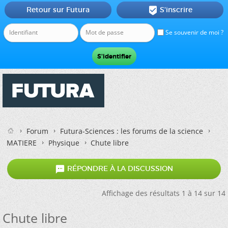
Retour sur Futura
S'inscrire

Se souvenir de moi ?
Forum
Futura-Sciences : les forums de la science
MATIERE
Physique
Chute libre

RÉPONDRE À LA DISCUSSION
Affichage des résultats 1 à 14 sur 14
Chute libre