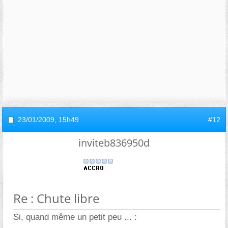
23/01/2009,
15h49
#12
inviteb836950d
Re : Chute libre
Si, quand même un petit peu ... :