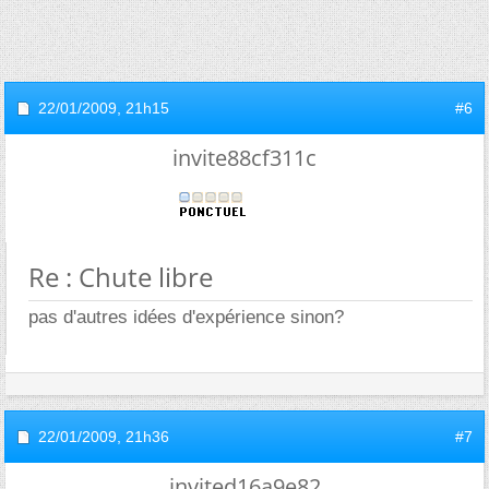
22/01/2009,
21h15
#6
invite88cf311c
Re : Chute libre
pas d'autres idées d'expérience sinon?
22/01/2009,
21h36
#7
invited16a9e82