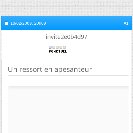
18/02/2009,
20h09
#1
invite2e0b4d97
Un ressort en apesanteur