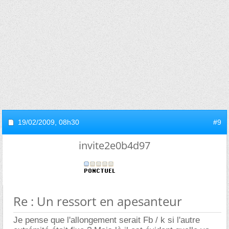
19/02/2009,
08h30
#9
invite2e0b4d97
Re : Un ressort en apesanteur
Je pense que l'allongement serait Fb / k si l'autre