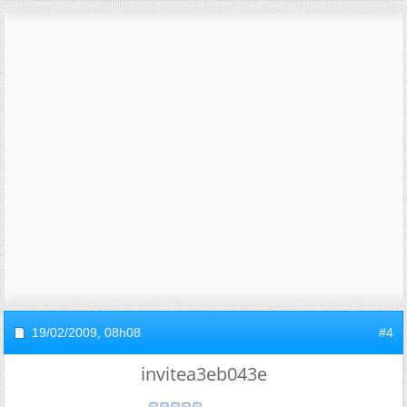
19/02/2009,
08h08
#4
invitea3eb043e