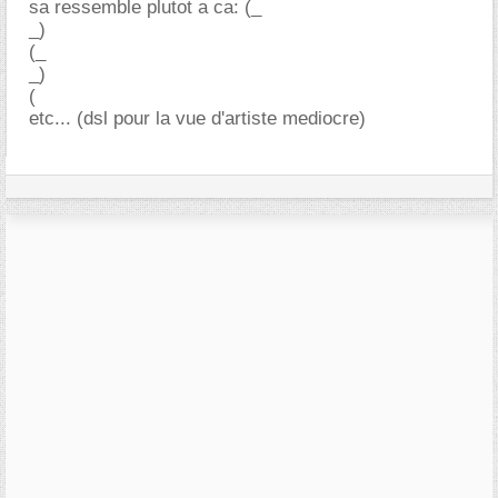
sa ressemble plutot a ca: (_
_)
(_
_)
(
etc... (dsl pour la vue d'artiste mediocre)