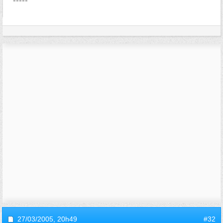
-----
27/03/2005,
20h49
#32