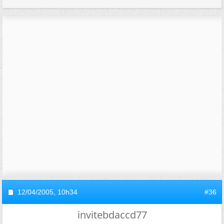
12/04/2005,
10h34
#36
invitebdaccd77