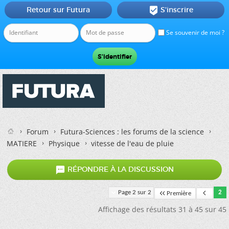
Retour sur Futura
S'inscrire

Se souvenir de moi ?
Forum
Futura-Sciences : les forums de la science
MATIERE
Physique
vitesse de l'eau de pluie

RÉPONDRE À LA DISCUSSION
Page 2 sur 2
2
Première
Affichage des résultats 31 à 45 sur 45