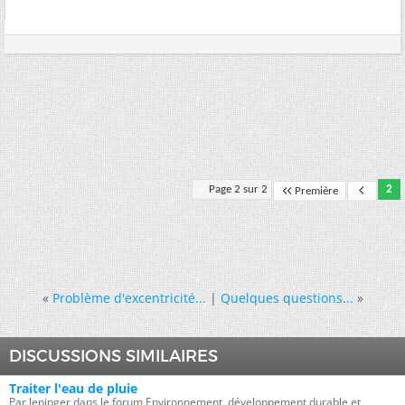
Page 2 sur 2
2
Première
«
Problème d'excentricité...
|
Quelques questions...
»
DISCUSSIONS SIMILAIRES
Traiter l'eau de pluie
Par lepinger dans le forum Environnement, développement durable et