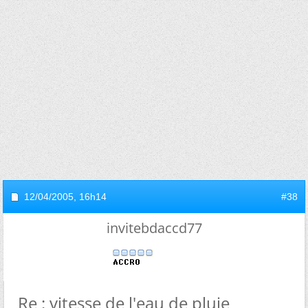
12/04/2005,
16h14
#38
invitebdaccd77
Re : vitesse de l'eau de pluie