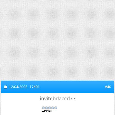
12/04/2005,
17h01
#40
invitebdaccd77