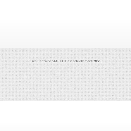
Fuseau horaire GMT +1. Il est actuellement
20h16
.