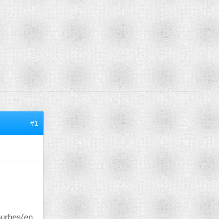
#1
ourbes(en