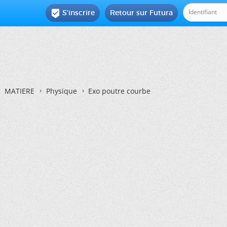
S'inscrire
Retour sur Futura

MATIERE
Physique
Exo poutre courbe