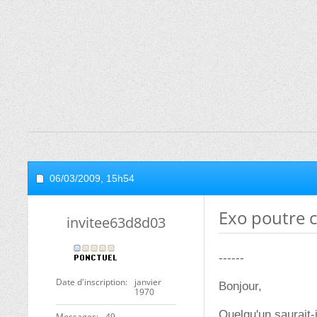
06/03/2009,
15h54
Exo poutre 
invitee63d8d03
------
Date d'inscription
janvier
Bonjour,
1970
Quelqu'un saurait-
Messages
49