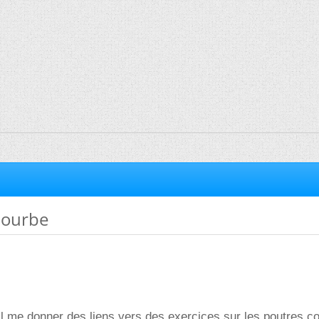
courbe
il me donner des liens vers des exercices sur les poutres c