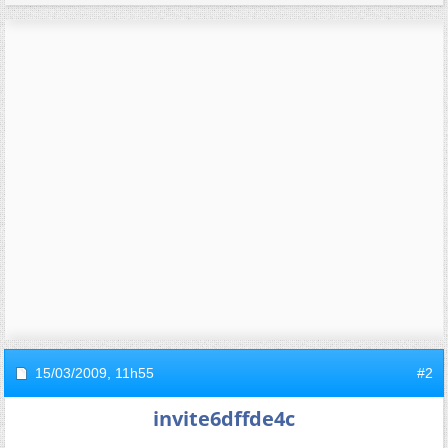
15/03/2009,
11h55
#2
invite6dffde4c