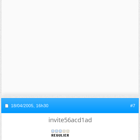
18/04/2005,
16h30
#7
invite56acd1ad