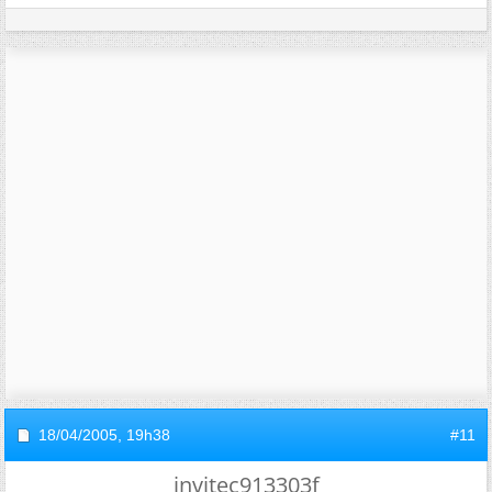
18/04/2005,
19h38
#11
invitec913303f