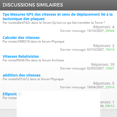
DISCUSSIONS SIMILAIRES
Tpe Mesures GPS des vitesses et sens de déplacement lié à la
tectonique des plaques
Par invitea8ed742c dans le forum Qu'est-ce qui fait trembler la Terre ?
Réponses:
4
Dernier message:
16/10/2007,
20h44
Calculer des vitesses
Par invitec598f218 dans le forum Physique
Réponses:
2
Dernier message:
02/10/2007,
19h16
Vitesses Relativistes
Par invitef904670e dans le forum Archives
Réponses:
10
Dernier message:
02/05/2007,
10h01
addition des vitesses
Par invitefaf7cb72 dans le forum Physique
Réponses:
5
Dernier message:
18/04/2007,
22h16
Ellipsoïde des vitesses
Par invitef591ed4b dans le forum Archives
Réponses:
1
Dernier message:
31/08/2006,
09h12