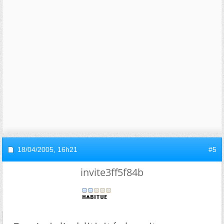
18/04/2005,
16h21
#5
invite3ff5f84b