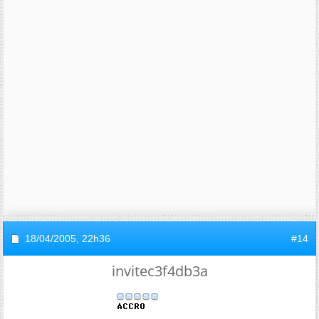
18/04/2005,
22h36
#14
invitec3f4db3a