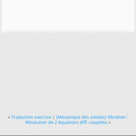
«
Traduction exercice
|
[Mécanique des solides] Vibration :
Résolution de 2 équations diff. couplées
»