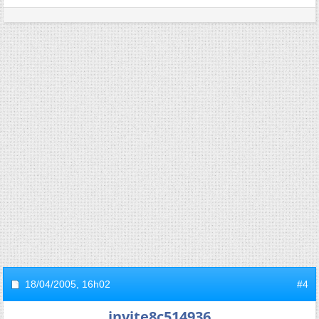
18/04/2005,
16h02
#4
invite8c514936