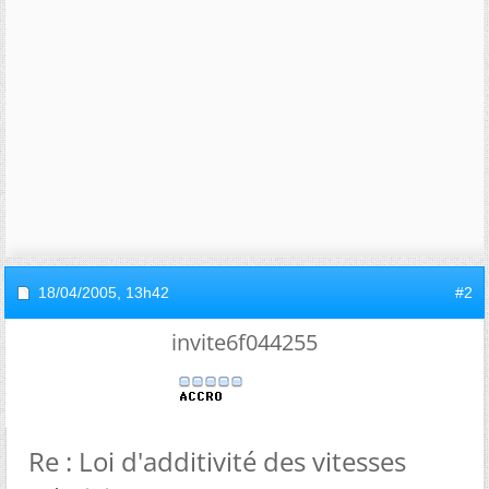
18/04/2005,
13h42
#2
invite6f044255
Re : Loi d'additivité des vitesses