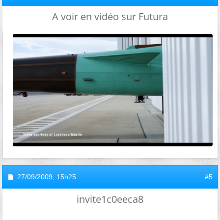
A voir en vidéo sur Futura
27/09/2009,
15h25
#5
invite1c0eeca8