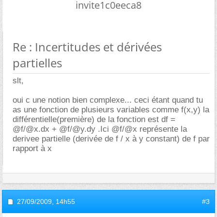
invite1c0eeca8
Re : Incertitudes et dérivées
partielles
slt,
oui c une notion bien complexe... ceci étant quand tu
as une fonction de plusieurs variables comme f(x,y) la
différentielle(première) de la fonction est df =
@f/@x.dx + @f/@y.dy .Ici @f/@x représente la
derivee partielle (derivée de f / x à y constant) de f par
rapport à x
27/09/2009,
14h55
#3