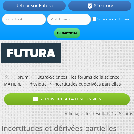
Retour sur Futura
S'inscrire

Se souvenir de moi ?
Forum
Futura-Sciences : les forums de la science
MATIERE
Physique
Incertitudes et dérivées partielles

RÉPONDRE À LA DISCUSSION
Affichage des résultats 1 à 6 sur 6
Incertitudes et dérivées partielles