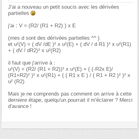
J'ai a nouveau un petit soucis avec les dérivées
partielles
j'ai : V = (R2/ (R1 + R2) ) x E
(mes d sont des dérivées partielles ^^ )
et u²(V) = ( dV /dE )² x u²(E) + ( dV / d R1 )² x u²(R1)
+ ( dV / dR2)² x u²(R2)
il faut que j'arrive à :
u²(V) = (R2/ (R1 + R2))² x u²(E) + ( (-R2x E)/
(R1+R2)² )² x u²(R1) + ( ( R1 x E ) / ( R1 + R2 )² )² x
u² (R2)
Mais je ne comprends pas comment on arrive à cette
derniere étape, quelqu'un pourrait il m'éclairer ? Merci
d'avance !