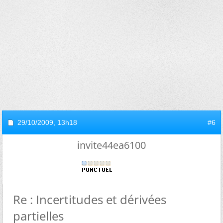
29/10/2009,
13h18
#6
invite44ea6100
Re : Incertitudes et dérivées
partielles