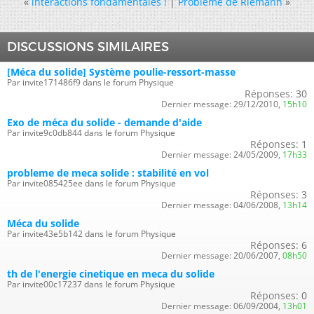
«
interactions fondamentales !
|
Problème de Riemann
»
DISCUSSIONS SIMILAIRES
[Méca du solide] Système poulie-ressort-masse
Par invite171486f9 dans le forum Physique
Réponses:
30
Dernier message:
29/12/2010,
15h10
Exo de méca du solide - demande d'aide
Par invite9c0db844 dans le forum Physique
Réponses:
1
Dernier message:
24/05/2009,
17h33
probleme de meca solide : stabilité en vol
Par invite085425ee dans le forum Physique
Réponses:
3
Dernier message:
04/06/2008,
13h14
Méca du solide
Par invite43e5b142 dans le forum Physique
Réponses:
6
Dernier message:
20/06/2007,
08h50
th de l'energie cinetique en meca du solide
Par invite00c17237 dans le forum Physique
Réponses:
0
Dernier message:
06/09/2004,
13h01