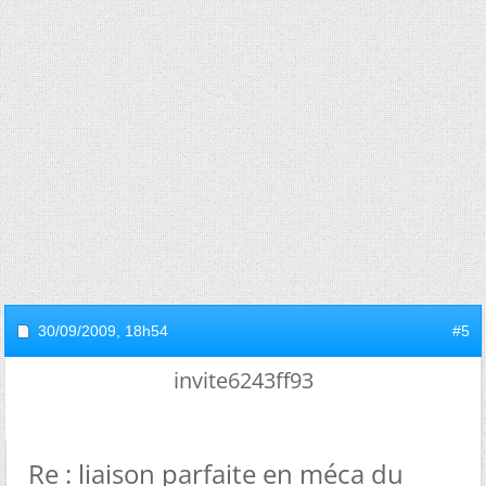
30/09/2009,
18h54
#5
invite6243ff93
Re : liaison parfaite en méca du