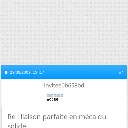
29/09/2009,
19h17
#4
invitee0b658bd
Re : liaison parfaite en méca du
solide