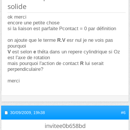
solide
ok merci
encore une petite chose
si la liaison est parfaite Pcontact = 0 par définition
on ajoute que le terme
R.V
esr nul je ne vois pas
pourquoi
V
est selon
e
théta dans un repere cylindrique si Oz
est l'axe de rotation
mais pourquoi l'action de contact
R
lui serait
perpendiculaire?
merci
30/09/2009,
19h38
#6
invitee0b658bd