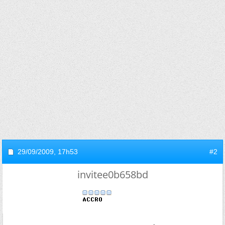
29/09/2009,
17h53
#2
invitee0b658bd