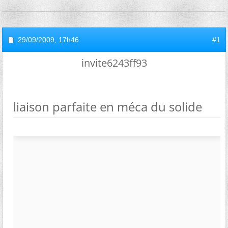
29/09/2009,
17h46
#1
invite6243ff93
liaison parfaite en méca du solide