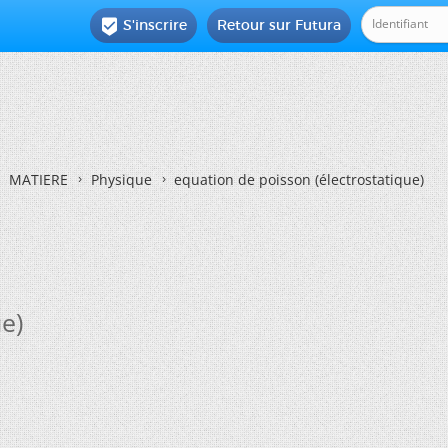
S'inscrire
Retour sur Futura

MATIERE
Physique
equation de poisson (électrostatique)
e)