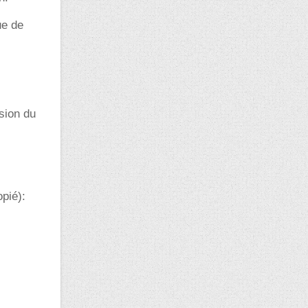
ue de
sion du
opié):