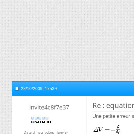
28/10/2009,
17h39
Re : equatio
invite4c8f7e37
Une petite erreur s
Date d'inscription
janvier