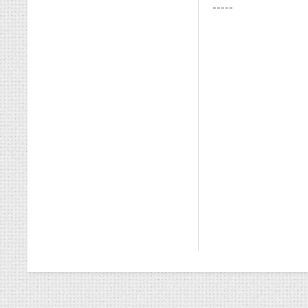
-----