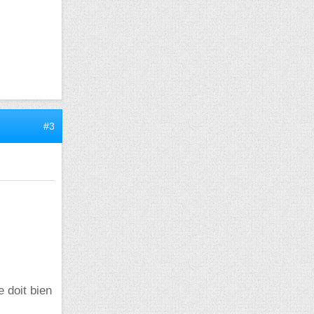
#3
e doit bien