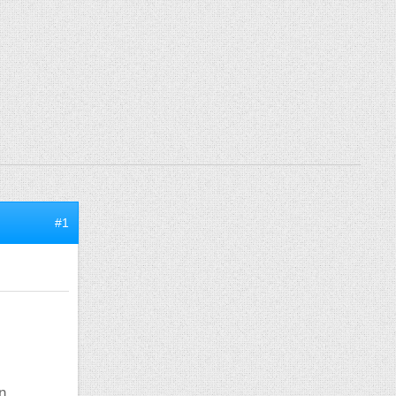
#1
n.