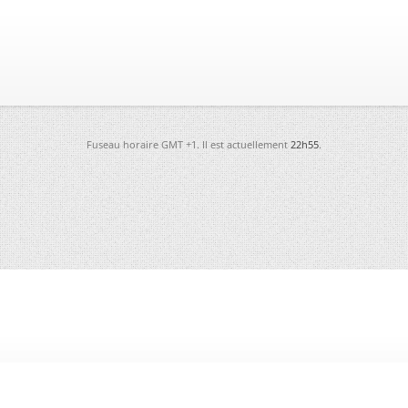
Fuseau horaire GMT +1. Il est actuellement
22h55
.
-
Futura
-
Archives
-
Conso
-