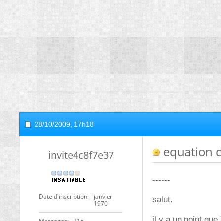
28/10/2009,
17h18
equation d
invite4c8f7e37
------
Date d'inscription
janvier
salut.
1970
il y a un point qu
Messages
315