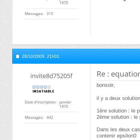
1970
Messages
315
28/10/2009,
21h01
Re : equatio
invite8d75205f
bonsoir,
il y a deux soluti
Date d'inscription
janvier
1970
1ère solution : le 
2ème solution : le 
Messages
442
Dans les deux cas,
contenir epsilon0