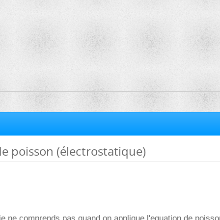
e poisson (électrostatique)
e je ne comprends pas quand on applique l'equation de poisso