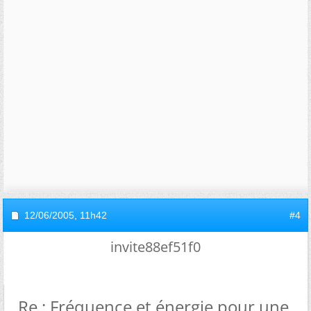
12/06/2005,
11h42
#4
invite88ef51f0
Re : Fréquence et énergie pour une