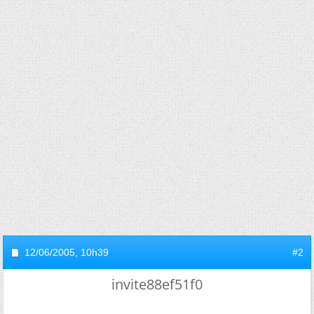
12/06/2005,
10h39
#2
invite88ef51f0