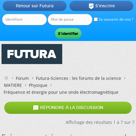
Retour sur Futura
S'inscrire

Se souvenir de moi ?
Forum
Futura-Sciences : les forums de la science
MATIERE
Physique
Fréquence et énergie pour une onde électromagnétique

RÉPONDRE À LA DISCUSSION
Affichage des résultats 1 à 7 sur 7