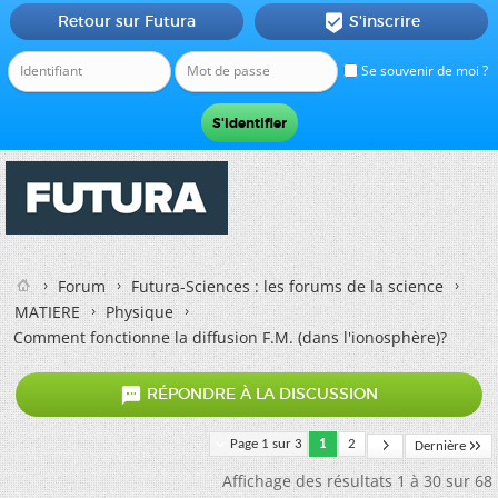
Retour sur Futura
S'inscrire

Se souvenir de moi ?
Forum
Futura-Sciences : les forums de la science
MATIERE
Physique
Comment fonctionne la diffusion F.M. (dans l'ionosphère)?

RÉPONDRE À LA DISCUSSION
Page 1 sur 3
1
2
Dernière
Affichage des résultats 1 à 30 sur 68