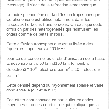
radioelectriques ( c'est la figure presentée dans le 1°
message). Il s'agit de la refraction atmospherique
Un autre phenomène est la diffusion tropospherique.
Ce phenomène est utilisé notamment dans les
faisceaux hertziens transhorizons. On explique cette
diffusion par des heterogeneités qui rediffusent les
ondes comme de petits miroirs.
Cette diffusion tropospherique est utilisée à des
frquences superieurs à 200 MHz
pour ce qui concerne les effets d'ionisation de la haute
atmosphère entre 50 km et150 km, le nombre
10
3
11
d'electron3 * 10
electrons par m
à 10
electrons
3
par m
Cette densité depend du rayonnement solaire et varie
donc entre le jour et la nuit;
Ces effets sont connues en particulier en ondes
moyennes et ondes courtes, ce qui explique que la