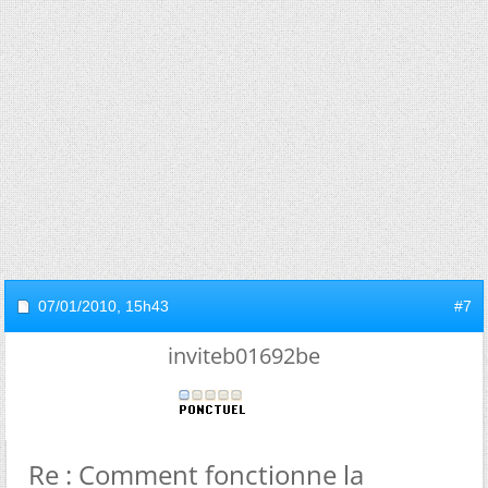
07/01/2010,
15h43
#7
inviteb01692be
Re : Comment fonctionne la