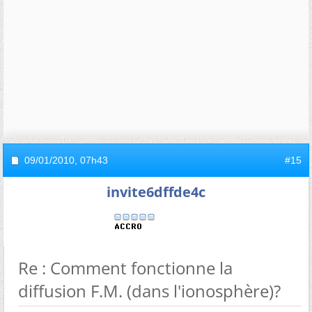
09/01/2010,
07h43
#15
invite6dffde4c
Re : Comment fonctionne la
diffusion F.M. (dans l'ionosphère)?