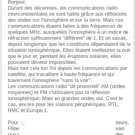
Bonjour.
Durant des décennies, les communications radio
intercontinentales se sont faites grâce aux réflexions
des ondes sur l'ionosphère et sur la terre. Mais ces
communications étaient faites à des fréquences de
quelques MHz, auxquelles l'ionosphère à un indice de
réfraction suffisamment "différent" de 1. Et on savait,
depuis longtemps que les conditions dépendaient de la
situation ionosphérique. Elles étaient meilleures la nuit
que le jour et, pendant les éruptions solaires, elles
pouvaient devenir impossibles.
Mais tout cela est fini depuis les communications par
satellite, qui travaillent à haute fréquence et qui
traversent l'ionosphère "sans la voir".
Les communications radio "de proximité" AM (ondes
moyennes) et FM n'utilisaient pas la réflexion
ionosphérique. Mais en grandes ondes oui. C'est le
cas, encore pour les stations périphériques: RTL,
RMC et Europe 1.
Pour ce qui est de communications de radioamateurs,
F6bes est sûrement mieux informé que moi. Je sais
que les radioamateurs s'amusent à passer par "des