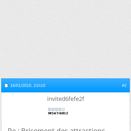
16/01/2010,
21h10
#2
invited6fefe2f
Re : Brisement des attractions