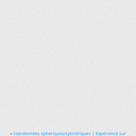
«
coordonnées spheriques/cylindriques
|
Expérience sur