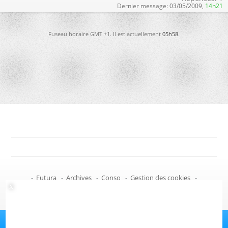
Dernier message:
03/05/2009,
14h21
Fuseau horaire GMT +1. Il est actuellement
05h58
.
-
Futura
-
Archives
-
Conso
-
Gestion des cookies
-
Politique de confidentialité
-
Haut de page