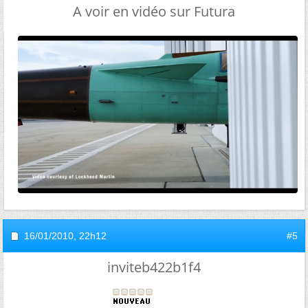
A voir en vidéo sur Futura
16/01/2010,
22h12
#5
inviteb422b1f4