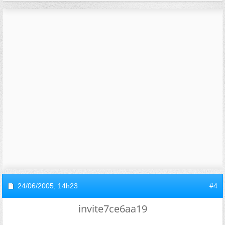
24/06/2005,
14h23
#4
invite7ce6aa19