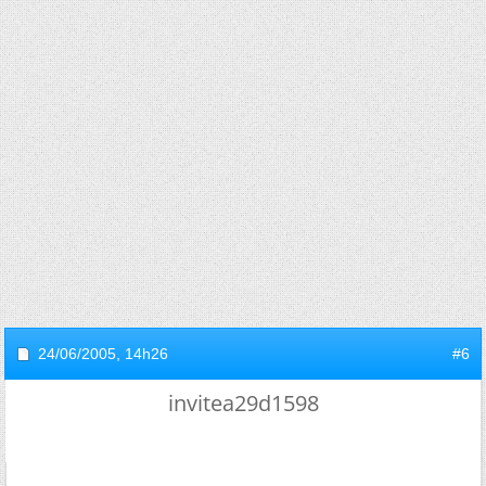
24/06/2005,
14h26
#6
invitea29d1598