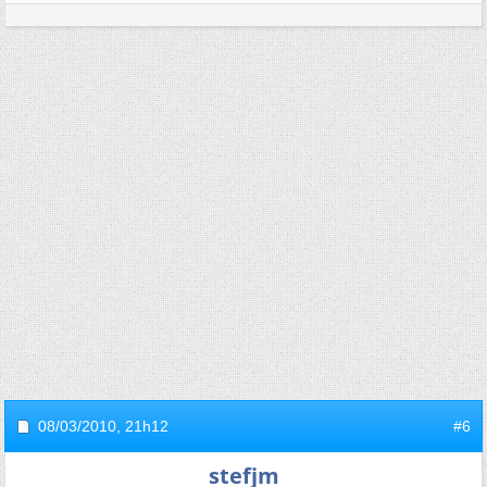
08/03/2010,
21h12
#6
stefjm