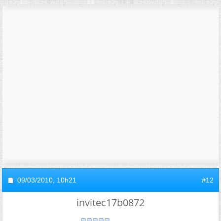
09/03/2010,
10h21
#12
invitec17b0872