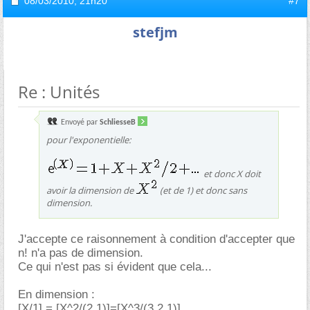
08/03/2010,
21h20
#7
stefjm
Re : Unités
Envoyé par
SchliesseB
pour l'exponentielle:
et donc X doit
avoir la dimension de
(et de 1) et donc sans
dimension.
J'accepte ce raisonnement à condition d'accepter que
n! n'a pas de dimension.
Ce qui n'est pas si évident que cela...
En dimension :
[X/1] = [X^2/(2.1)]=[X^3/(3.2.1)]