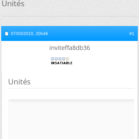
Unités
07/03/2010,
20h46
#1
inviteffa8db36
Unités