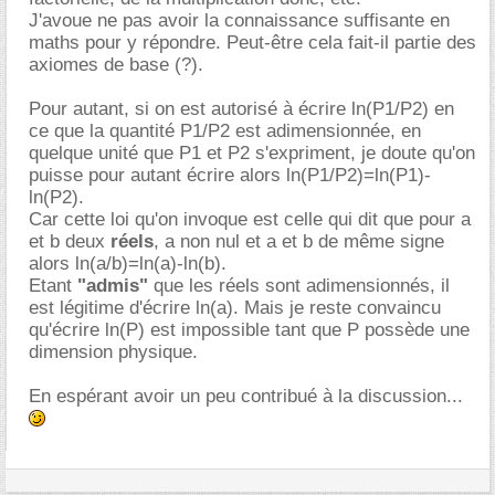
J'avoue ne pas avoir la connaissance suffisante en
maths pour y répondre. Peut-être cela fait-il partie des
axiomes de base (?).
Pour autant, si on est autorisé à écrire ln(P1/P2) en
ce que la quantité P1/P2 est adimensionnée, en
quelque unité que P1 et P2 s'expriment, je doute qu'on
puisse pour autant écrire alors ln(P1/P2)=ln(P1)-
ln(P2).
Car cette loi qu'on invoque est celle qui dit que pour a
et b deux
réels
, a non nul et a et b de même signe
alors ln(a/b)=ln(a)-ln(b).
Etant
"admis"
que les réels sont adimensionnés, il
est légitime d'écrire ln(a). Mais je reste convaincu
qu'écrire ln(P) est impossible tant que P possède une
dimension physique.
En espérant avoir un peu contribué à la discussion...