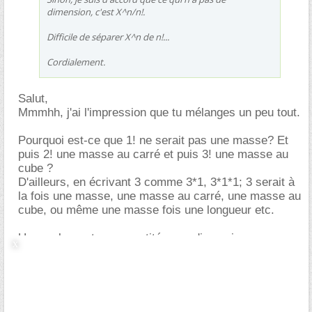
dimension, c'est X^n/n!.
Difficile de séparer X^n de n!...
Cordialement.
Salut,
Mmmhh, j'ai l'impression que tu mélanges un peu tout.
Pourquoi est-ce que 1! ne serait pas une masse? Et
puis 2! une masse au carré et puis 3! une masse au
cube ?
D'ailleurs, en écrivant 3 comme 3*1, 3*1*1; 3 serait à
la fois une masse, une masse au carré, une masse au
cube, ou même une masse fois une longueur etc.
Un nombre est une quantité sans dimension, par
définition.
3=3*1*1=3*1*1*1 est donc sans dimension pour ne
pas aboutir aux contradictions précédentes.
Si X est une longueur, X^2 est une surface, de même