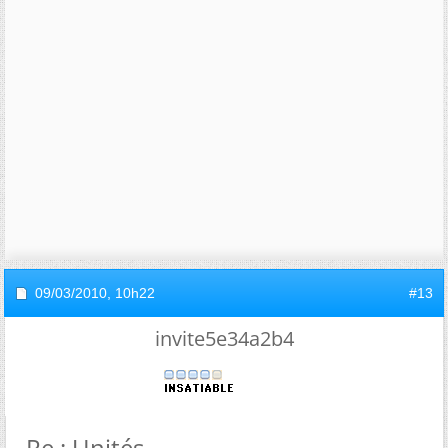
09/03/2010,
10h22
#13
invite5e34a2b4
Re : Unités