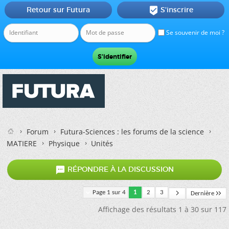
Retour sur Futura
S'inscrire

Se souvenir de moi ?
Forum
Futura-Sciences : les forums de la science
MATIERE
Physique
Unités

RÉPONDRE À LA DISCUSSION
Page 1 sur 4
1
2
3
Dernière
Affichage des résultats 1 à 30 sur 117