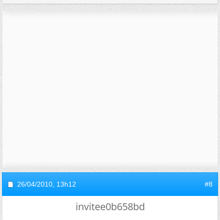
26/04/2010,
13h12
#8
invitee0b658bd