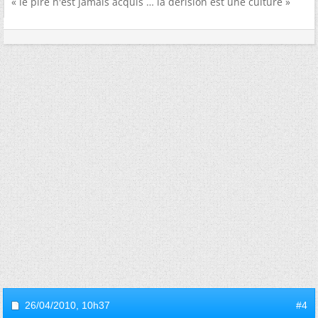
« le pire n'est jamais acquis … la dérision est une culture »
26/04/2010,
10h37
#4