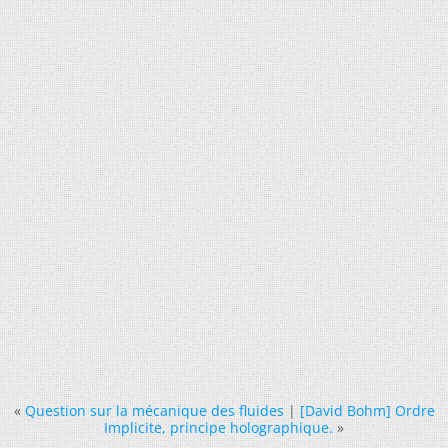
«
Question sur la mécanique des fluides
|
[David Bohm] Ordre
Implicite, principe holographique.
»