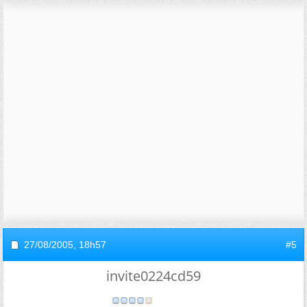
27/08/2005,
18h57
#5
invite0224cd59