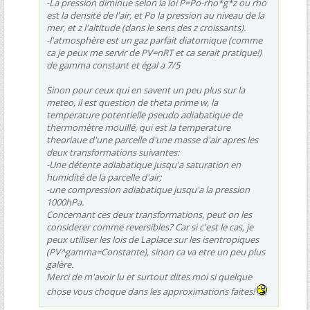
-La pression diminue selon la loi P=Po-rho*g*z ou rho
est la densité de l'air, et Po la pression au niveau de la
mer, et z l'altitude (dans le sens des z croissants).
-l'atmosphère est un gaz parfait diatomique (comme
ca je peux me servir de PV=nRT et ca serait pratique!)
de gamma constant et égal a 7/5
Sinon pour ceux qui en savent un peu plus sur la
meteo, il est question de theta prime w, la
temperature potentielle pseudo adiabatique de
thermomètre mouillé, qui est la temperature
theoriaue d'une parcelle d'une masse d'air apres les
deux transformations suivantes:
-Une détente adiabatique jusqu'a saturation en
humidité de la parcelle d'air;
-une compression adiabatique jusqu'a la pression
1000hPa.
Concernant ces deux transformations, peut on les
considerer comme reversibles? Car si c'est le cas, je
peux utiliser les lois de Laplace sur les isentropiques
(PV^gamma=Constante), sinon ca va etre un peu plus
galère.
Merci de m'avoir lu et surtout dites moi si quelque
chose vous choque dans les approximations faites!