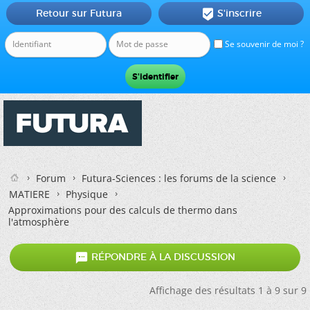
Retour sur Futura
S'inscrire

Se souvenir de moi ?
Forum
Futura-Sciences : les forums de la science
MATIERE
Physique
Approximations pour des calculs de thermo dans
l'atmosphère

RÉPONDRE À LA DISCUSSION
Affichage des résultats 1 à 9 sur 9