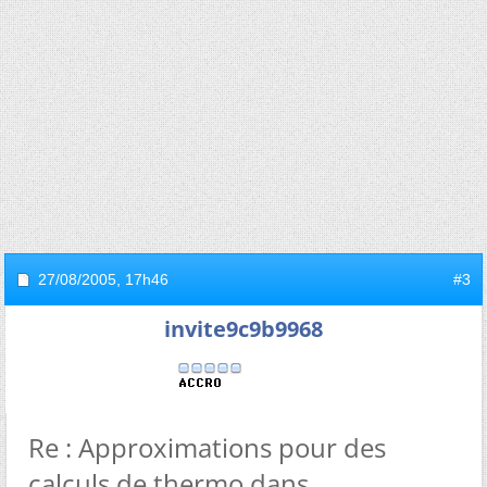
27/08/2005,
17h46
#3
invite9c9b9968
Re : Approximations pour des
calculs de thermo dans