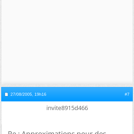
27/08/2005,
19h16
#7
invite8915d466
Re : Approximations pour des