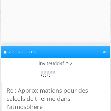
28/08/2005,
21h25
#9
invite0dd4f252
Re : Approximations pour des
calculs de thermo dans
l'atmosphère