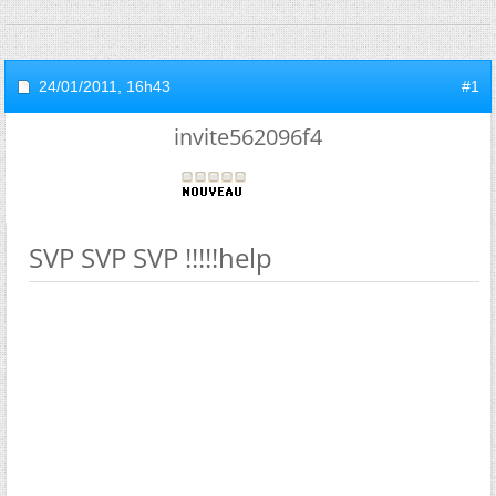
24/01/2011,
16h43
#1
invite562096f4
SVP SVP SVP !!!!!help