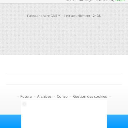
Fuseau horaire GMT +1. Il est actuellement
12h28
.
-
Futura
-
Archives
-
Conso
-
Gestion des cookies
-
Politique de confidentialité
-
Haut de page