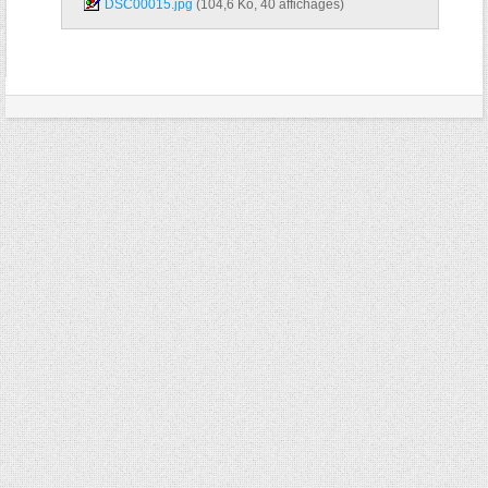
DSC00015.jpg‎
(104,6 Ko, 40 affichages)