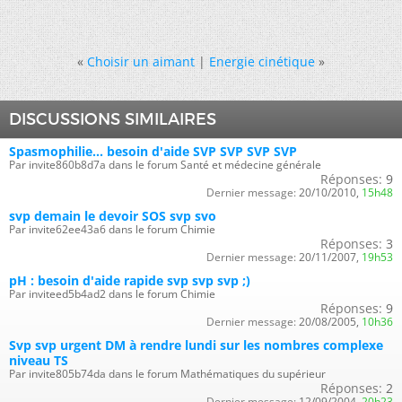
«
Choisir un aimant
|
Energie cinétique
»
DISCUSSIONS SIMILAIRES
Spasmophilie... besoin d'aide SVP SVP SVP SVP
Par invite860b8d7a dans le forum Santé et médecine générale
Réponses:
9
Dernier message:
20/10/2010,
15h48
svp demain le devoir SOS svp svo
Par invite62ee43a6 dans le forum Chimie
Réponses:
3
Dernier message:
20/11/2007,
19h53
pH : besoin d'aide rapide svp svp svp ;)
Par inviteed5b4ad2 dans le forum Chimie
Réponses:
9
Dernier message:
20/08/2005,
10h36
Svp svp urgent DM à rendre lundi sur les nombres complexe
niveau TS
Par invite805b74da dans le forum Mathématiques du supérieur
Réponses:
2
Dernier message:
12/09/2004,
20h23