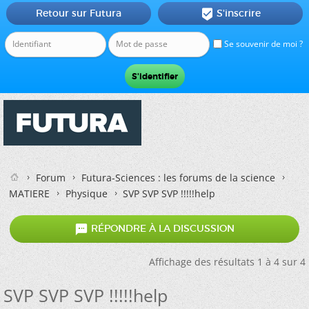
Retour sur Futura
S'inscrire

Se souvenir de moi ?
Forum
Futura-Sciences : les forums de la science
MATIERE
Physique
SVP SVP SVP !!!!!help

RÉPONDRE À LA DISCUSSION
Affichage des résultats 1 à 4 sur 4
SVP SVP SVP !!!!!help