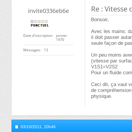
Re : Vitesse
invite0336eb6e
Bonsoir,
Avec les mains: da
Date d'inscription
janvier
il doit passer auta
1970
seule façon de pass
Messages
13
Un peu moins avec 
(vitesse par surfac
V1S1=V2S2
Pour un fluide com
Ceci dit, ça vaut 
de compréhension 
physique.
03/10/2011,
20h46