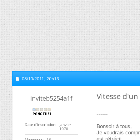
03/10/2011,
20h13
Vitesse d'un
inviteb5254a1f
------
Date d'inscription
janvier
Bonsoir à tous,
1970
Je voudrais compre
est rétrécit.
Messages
16