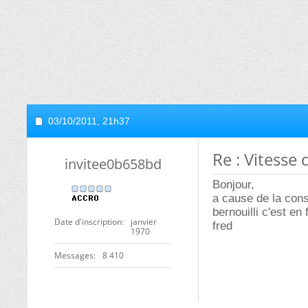
03/10/2011,
21h37
Re : Vitesse
invitee0b658bd
Bonjour,
a cause de la conse
bernouilli c'est en
Date d'inscription
janvier
fred
1970
Messages
8 410