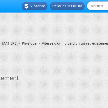
S'inscrire
Retour sur Futura

MATIERE
Physique
Vitesse d'un fluide d'un un retrecisseme
ssement