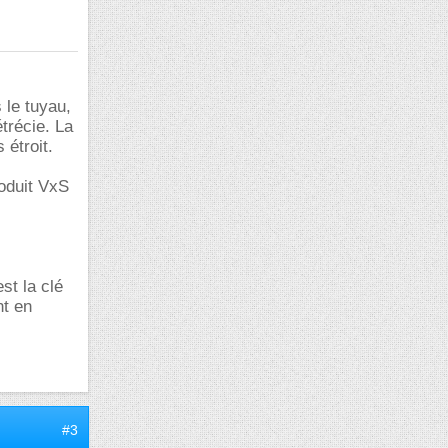
 le tuyau,
étrécie. La
 étroit.
roduit VxS
st la clé
nt en
#3