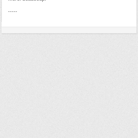
-----