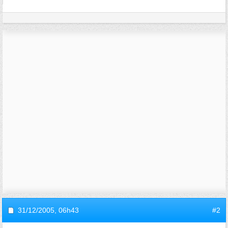
31/12/2005,
06h43
#2