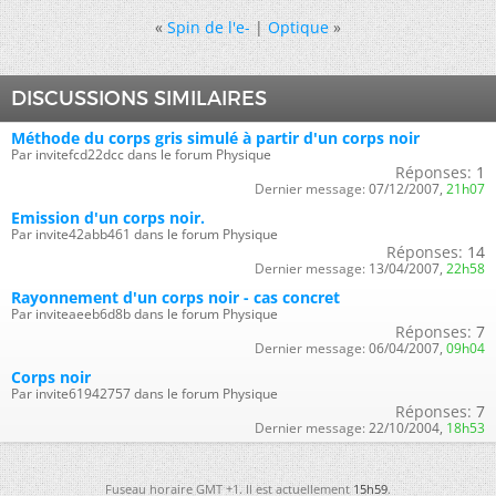
«
Spin de l'e-
|
Optique
»
DISCUSSIONS SIMILAIRES
Méthode du corps gris simulé à partir d'un corps noir
Par invitefcd22dcc dans le forum Physique
Réponses:
1
Dernier message:
07/12/2007,
21h07
Emission d'un corps noir.
Par invite42abb461 dans le forum Physique
Réponses:
14
Dernier message:
13/04/2007,
22h58
Rayonnement d'un corps noir - cas concret
Par inviteaeeb6d8b dans le forum Physique
Réponses:
7
Dernier message:
06/04/2007,
09h04
Corps noir
Par invite61942757 dans le forum Physique
Réponses:
7
Dernier message:
22/10/2004,
18h53
Fuseau horaire GMT +1. Il est actuellement
15h59
.