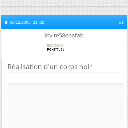
30/12/2005,
21h32
#1
invite58ebafab
Réalisation d'un corps noir