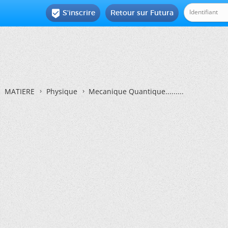
S'inscrire
Retour sur Futura

MATIERE
Physique
Mecanique Quantique.........