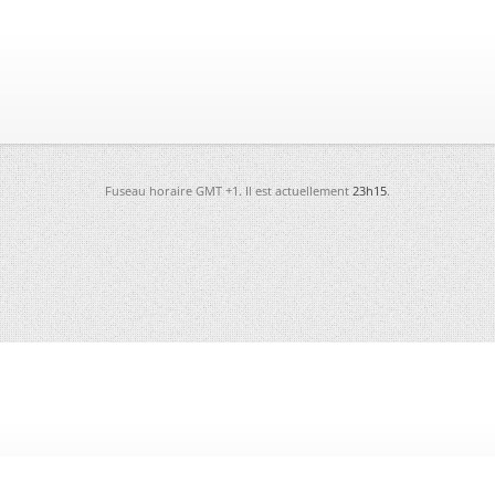
Fuseau horaire GMT +1. Il est actuellement
23h15
.
-
Futura
-
Archives
-
Conso
-