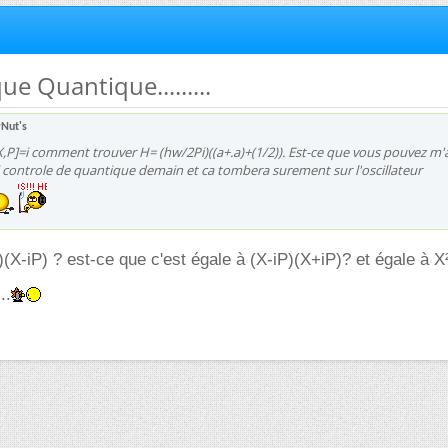
e Quantique.........
yNut's
[X,P]=i comment trouver H= (hw/2Pi)((a+.a)+(1/2)). Est-ce que vous pouvez m'
j'ai controle de quantique demain et ca tombera surement sur l'oscillateur
)(X-iP) ? est-ce que c'est égale à (X-iP)(X+iP)? et égale à X
..