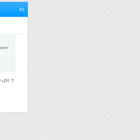
#2
aider
²+P² ?