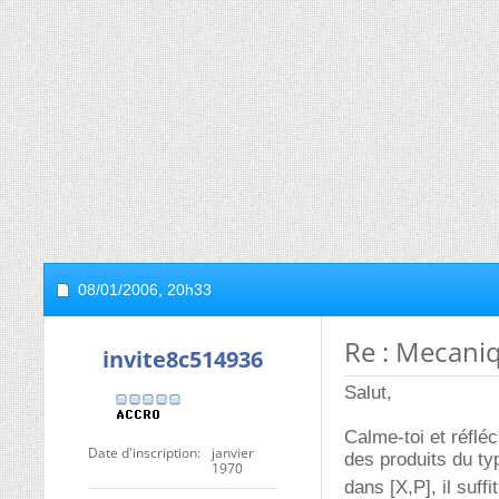
08/01/2006,
20h33
Re : Mecaniqu
invite8c514936
Salut,
Calme-toi et réfléc
Date d'inscription
janvier
des produits du ty
1970
dans [X,P], il suff