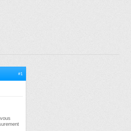
#1
 vous
 surement