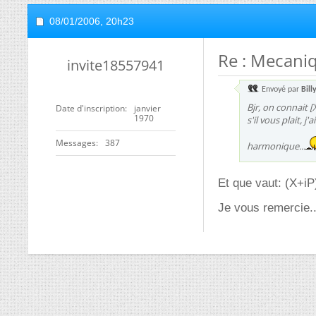
08/01/2006,
20h23
Re : Mecaniqu
invite18557941
Envoyé par
Bill
Bjr, on connait 
Date d'inscription
janvier
1970
s'il vous plait, 
Messages
387
harmonique...
Et que vaut: (X+iP
Je vous remercie..