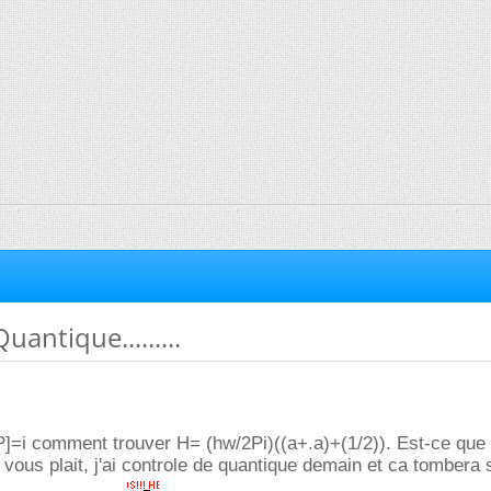
antique.........
,P]=i comment trouver H= (hw/2Pi)((a+.a)+(1/2)). Est-ce que
l vous plait, j'ai controle de quantique demain et ca tombera