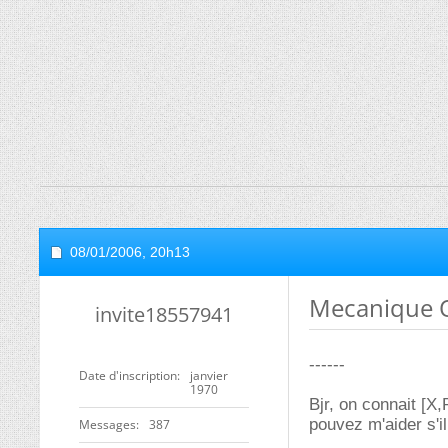
08/01/2006,
20h13
Mecanique Qu
invite18557941
------
Date d'inscription
janvier
1970
Bjr, on connait [X
pouvez m'aider s'i
Messages
387