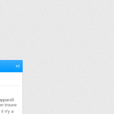
#3
apparaît
on trouve
, il n'y a