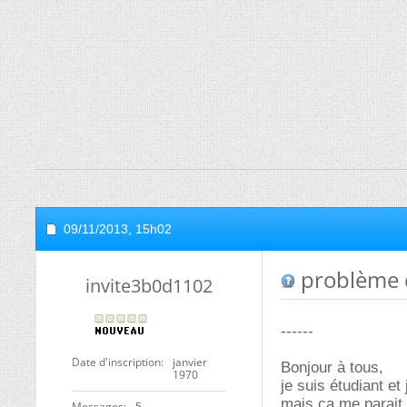
09/11/2013,
15h02
problème 
invite3b0d1102
------
Date d'inscription
janvier
Bonjour à tous,
1970
je suis étudiant et
mais ca me parait 
Messages
5