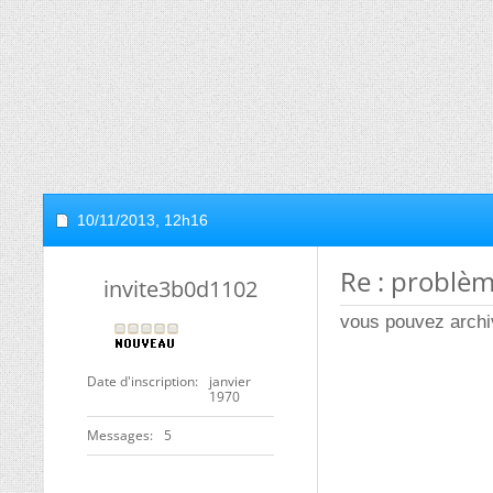
10/11/2013,
12h16
Re : problè
invite3b0d1102
vous pouvez archiv
Date d'inscription
janvier
1970
Messages
5