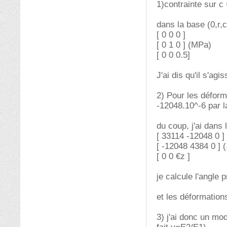
1)contrainte sur c 
dans la base (0,r,c
[ 0 0 0 ]
[ 0 1 0 ] (MPa)
[ 0 0 0.5]
J'ai dis qu'il s'agi
2) Pour les déforma
-12048.10^-6 par l
du coup, j'ai dans 
[ 33114 -12048 0 ]
[ -12048 4384 0 ] (
[ 0 0 €z ]
je calcule l'angle 
et les déformatio
3) j'ai donc un mod