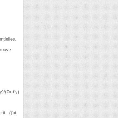
ntielles.
trouve
xy)/(€x-€y)
t...(j'ai