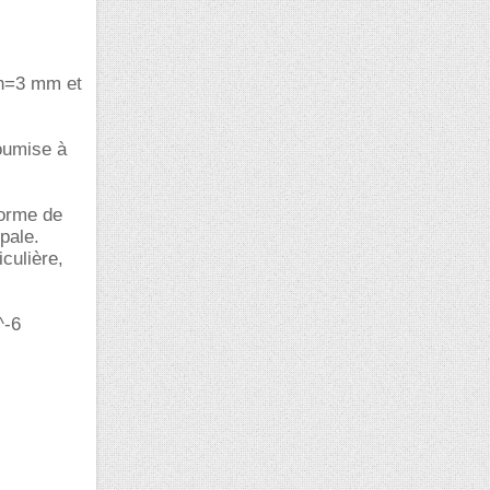
 h=3 mm et
soumise à
forme de
ipale.
iculière,
^-6