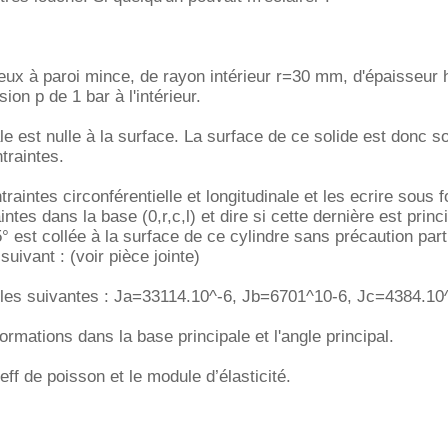
reux à paroi mince, de rayon intérieur r=30 mm, d'épaisseur
on p de 1 bar à l'intérieur.
ale est nulle à la surface. La surface de ce solide est donc 
traintes.
traintes circonférentielle et longitudinale et les ecrire sous 
ntes dans la base (0,r,c,l) et dire si cette dernière est princ
° est collée à la surface de ce cylindre sans précaution part
suivant : (voir pièce jointe)
les suivantes : Ja=33114.10^-6, Jb=6701^10-6, Jc=4384.10
rmations dans la base principale et l'angle principal.
ff de poisson et le module d’élasticité.