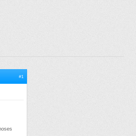
#1
choses