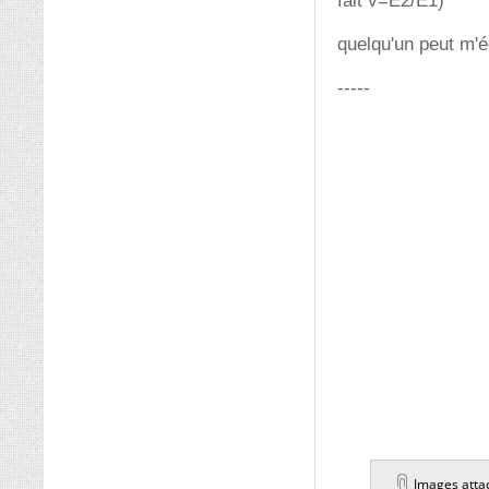
fait v=E2/E1)
quelqu'un peut m'é
-----
Images atta