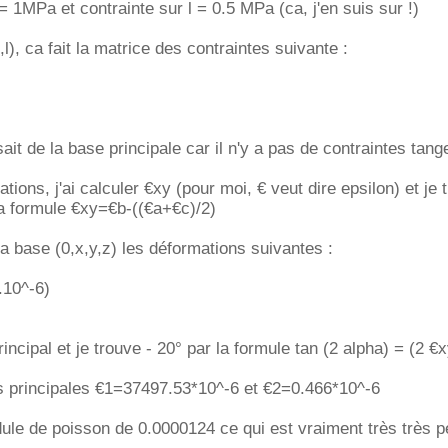
= 1MPa et contrainte sur l = 0.5 MPa (ca, j'en suis sur !)
,l), ca fait la matrice des contraintes suivante :
ssait de la base principale car il n'y a pas de contraintes tange
tions, j'ai calculer €xy (pour moi, € veut dire epsilon) et je 
a formule €xy=€b-((€a+€c)/2)
la base (0,x,y,z) les déformations suivantes :
.10^-6)
principal et je trouve - 20° par la formule tan (2 alpha) = (2 €
ns principales €1=37497.53*10^-6 et €2=0.466*10^-6
ule de poisson de 0.0000124 ce qui est vraiment très très peti