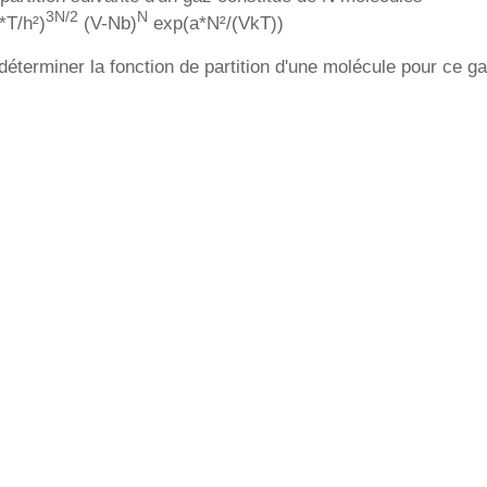
3N/2
N
*T/h²)
(V-Nb)
exp(a*N²/(VkT))
terminer la fonction de partition d'une molécule pour ce g