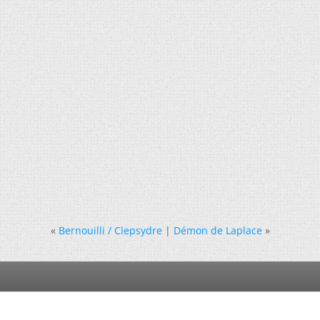
«
Bernouilli / Clepsydre
|
Démon de Laplace
»