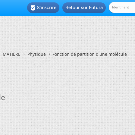
S'inscrire
Retour sur Futura

MATIERE
Physique
Fonction de partition d'une molécule
le