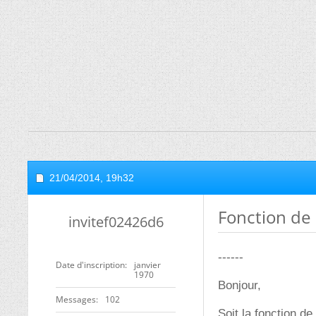
21/04/2014,
19h32
Fonction de 
invitef02426d6
------
Date d'inscription
janvier
1970
Bonjour,
Messages
102
Soit la fonction d