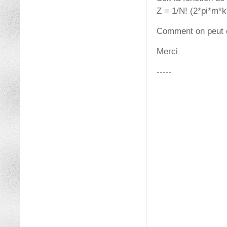
Z = 1/N! (2*pi*m*k
Comment on peut dé
Merci
-----