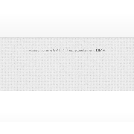
Fuseau horaire GMT +1. Il est actuellement
13h14
.
-
Futura
-
Archives
-
Conso
-