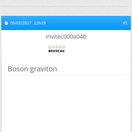
05/01/2017,
12h39
#1
invitec000a04b
Boson graviton