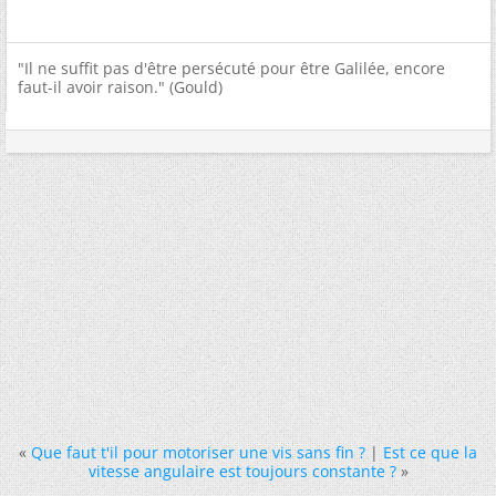
"Il ne suffit pas d'être persécuté pour être Galilée, encore
faut-il avoir raison." (Gould)
«
Que faut t'il pour motoriser une vis sans fin ?
|
Est ce que la
vitesse angulaire est toujours constante ?
»