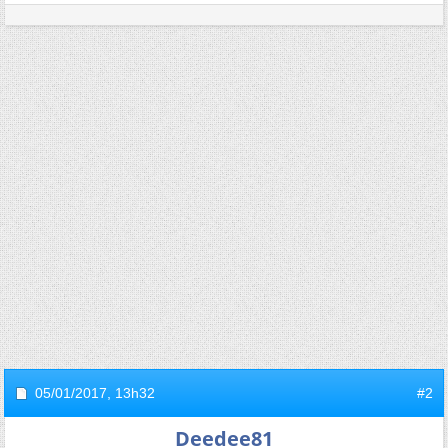
05/01/2017,
13h32
#2
Deedee81