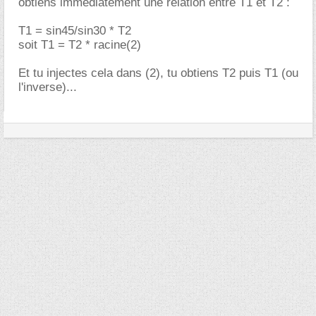
obtiens immédiatement une relation entre T1 et T2 :
T1 = sin45/sin30 * T2
soit T1 = T2 * racine(2)
Et tu injectes cela dans (2), tu obtiens T2 puis T1 (ou
l'inverse)...