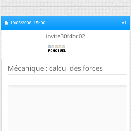
19/05/2006,
15h00
#1
invite30f4bc02
Mécanique : calcul des forces