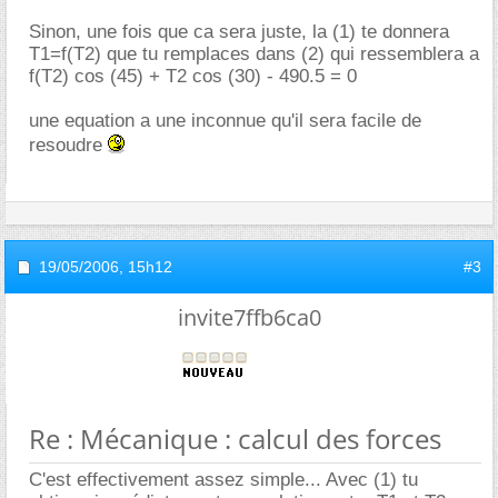
Sinon, une fois que ca sera juste, la (1) te donnera
T1=f(T2) que tu remplaces dans (2) qui ressemblera a
f(T2) cos (45) + T2 cos (30) - 490.5 = 0
une equation a une inconnue qu'il sera facile de
resoudre
19/05/2006,
15h12
#3
invite7ffb6ca0
Re : Mécanique : calcul des forces
C'est effectivement assez simple... Avec (1) tu