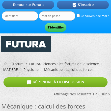
Retour sur Futura
S'inscrire

Se souvenir de moi ?
Forum
Futura-Sciences : les forums de la science
MATIERE
Physique
Mécanique : calcul des forces

RÉPONDRE À LA DISCUSSION
Affichage des résultats 1 à 6 sur 6
Mécanique : calcul des forces