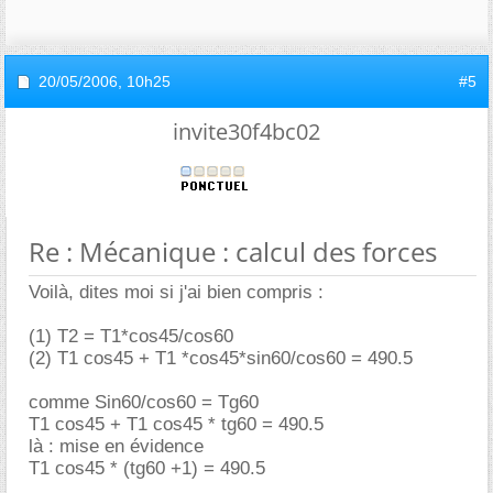
20/05/2006,
10h25
#5
invite30f4bc02
Re : Mécanique : calcul des forces
Voilà, dites moi si j'ai bien compris :
(1) T2 = T1*cos45/cos60
(2) T1 cos45 + T1 *cos45*sin60/cos60 = 490.5
comme Sin60/cos60 = Tg60
T1 cos45 + T1 cos45 * tg60 = 490.5
là : mise en évidence
T1 cos45 * (tg60 +1) = 490.5