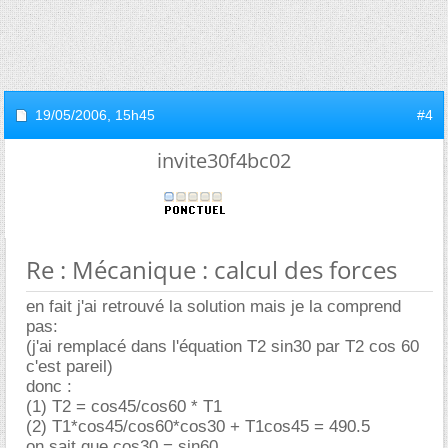
19/05/2006,
15h45
#4
invite30f4bc02
Re : Mécanique : calcul des forces
en fait j'ai retrouvé la solution mais je la comprend
pas:
(j'ai remplacé dans l'équation T2 sin30 par T2 cos 60
c'est pareil)
donc :
(1) T2 = cos45/cos60 * T1
(2) T1*cos45/cos60*cos30 + T1cos45 = 490.5
on sait que cos30 = sin60