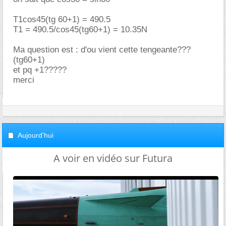
T1cos45(tg 60+1) = 490.5
T1 = 490.5/cos45(tg60+1) = 10.35N
Ma question est : d'ou vient cette tengeante???
(tg60+1)
et pq +1?????
merci
Aujourd'hui
A voir en vidéo sur Futura