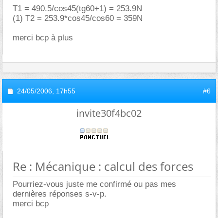
T1 = 490.5/cos45(tg60+1) = 253.9N
(1) T2 = 253.9*cos45/cos60 = 359N
merci bcp à plus
24/05/2006,
17h55
#6
invite30f4bc02
Re : Mécanique : calcul des forces
Pourriez-vous juste me confirmé ou pas mes
dernières réponses s-v-p.
merci bcp