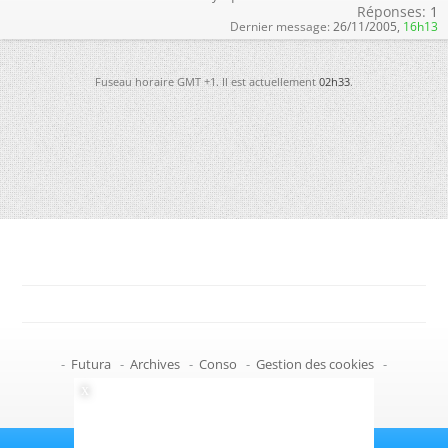
Réponses:
1
Dernier message:
26/11/2005,
16h13
Fuseau horaire GMT +1. Il est actuellement
02h33
.
-
Futura
-
Archives
-
Conso
-
Gestion des cookies
-
Politique de confidentialité
-
Haut de page