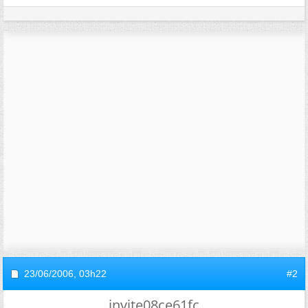
23/06/2006,
03h22
#2
invite08ce61fc