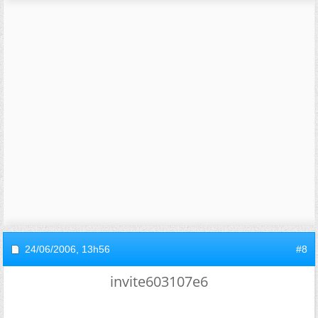
24/06/2006,
13h56
#8
invite603107e6