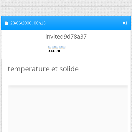
23/06/2006,
00h13
#1
invited9d78a37
temperature et solide