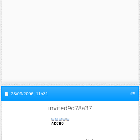
23/06/2006,
11h31
#5
invited9d78a37