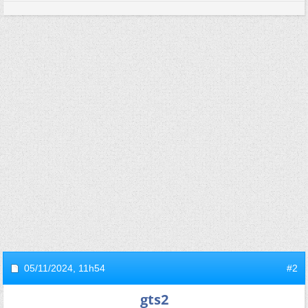
05/11/2024,
11h54
#2
gts2