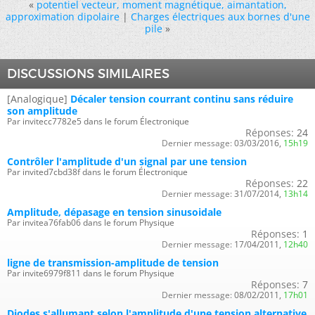
«
potentiel vecteur, moment magnétique, aimantation,
approximation dipolaire
|
Charges électriques aux bornes d'une
pile
»
DISCUSSIONS SIMILAIRES
[Analogique]
Décaler tension courrant continu sans réduire
son amplitude
Par invitecc7782e5 dans le forum Électronique
Réponses:
24
Dernier message:
03/03/2016,
15h19
Contrôler l'amplitude d'un signal par une tension
Par invited7cbd38f dans le forum Électronique
Réponses:
22
Dernier message:
31/07/2014,
13h14
Amplitude, dépasage en tension sinusoidale
Par invitea76fab06 dans le forum Physique
Réponses:
1
Dernier message:
17/04/2011,
12h40
ligne de transmission-amplitude de tension
Par invite6979f811 dans le forum Physique
Réponses:
7
Dernier message:
08/02/2011,
17h01
Diodes s'allumant selon l'amplitude d'une tension alternative