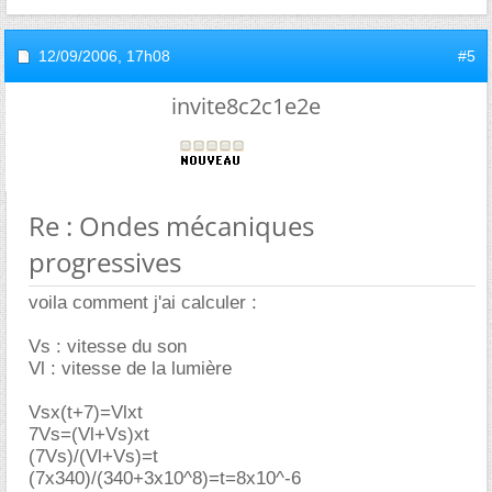
12/09/2006,
17h08
#5
invite8c2c1e2e
Re : Ondes mécaniques
progressives
voila comment j'ai calculer :
Vs : vitesse du son
Vl : vitesse de la lumière
Vsx(t+7)=Vlxt
7Vs=(Vl+Vs)xt
(7Vs)/(Vl+Vs)=t
(7x340)/(340+3x10^8)=t=8x10^-6