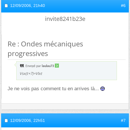
12/09/2006,
21h40
#6
invite8241b23e
Re : Ondes mécaniques
progressives
Envoyé par
laulau73
Vsx(t+7)=Vlxt
Je ne vois pas comment tu en arrives là...
12/09/2006,
22h51
#7