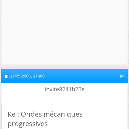
12/09/2006,
17h00
#4
invite8241b23e
Re : Ondes mécaniques
progressives