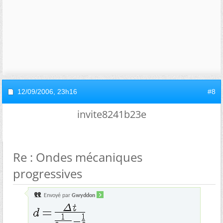
12/09/2006,
23h16
#8
invite8241b23e
Re : Ondes mécaniques
progressives
Envoyé par
Gwyddon