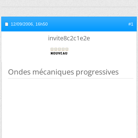
12/09/2006,
16h50
#1
invite8c2c1e2e
Ondes mécaniques progressives