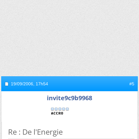
19/09/2006,
17h54
#5
invite9c9b9968
Re : De l'Energie