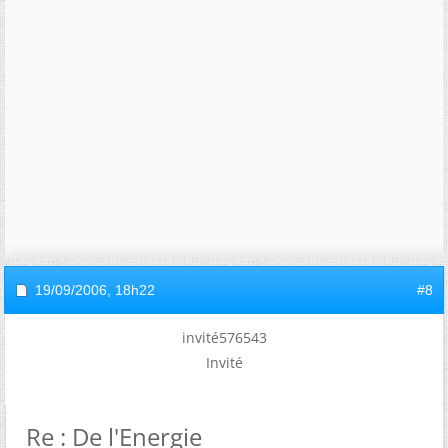
19/09/2006,
18h22
#8
invité576543
Invité
Re : De l'Energie