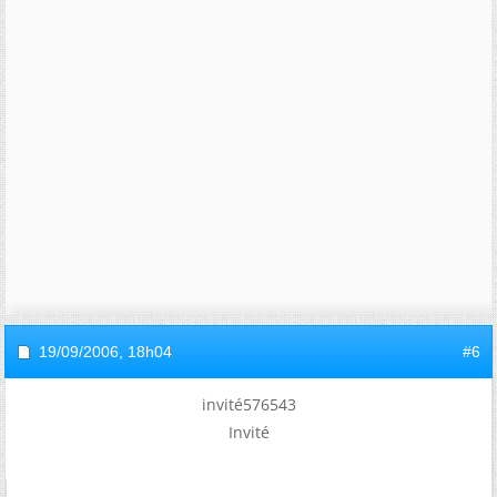
19/09/2006,
18h04
#6
invité576543
Invité