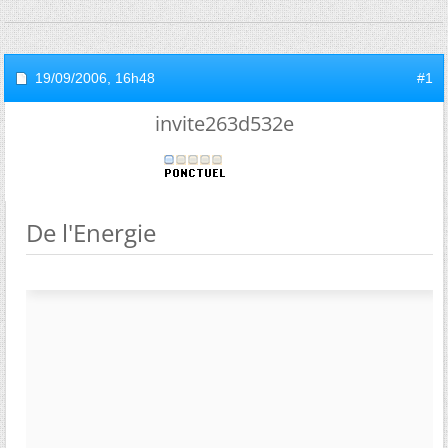
19/09/2006,
16h48
#1
invite263d532e
De l'Energie