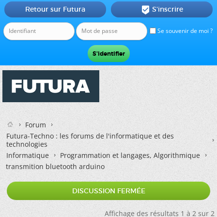
Retour sur Futura
S'inscrire

Se souvenir de moi ?
Forum
Futura-Techno : les forums de l'informatique et des
technologies
Informatique
Programmation et langages, Algorithmique
transmition bluetooth arduino
DISCUSSION FERMÉE
Affichage des résultats 1 à 2 sur 2