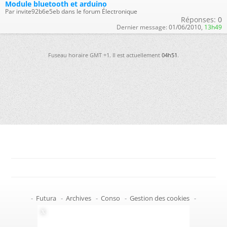
Module bluetooth et arduino
Par invite92b6e5eb dans le forum Électronique
Réponses:
0
Dernier message:
01/06/2010,
13h49
Fuseau horaire GMT +1. Il est actuellement
04h51
.
-
Futura
-
Archives
-
Conso
-
Gestion des cookies
-
Politique de confidentialité
-
Haut de page