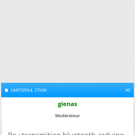
14/07/2014,
17h34
#2
gienas
Modérateur
Re : transmition bluetooth arduino