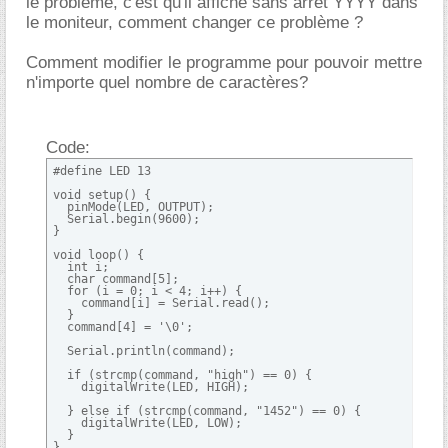
le problème, c'est qu'il affiche sans arrêt YYYY dans
le moniteur, comment changer ce problème ?
Comment modifier le programme pour pouvoir mettre
n'importe quel nombre de caractères?
Code:
#define LED 13

void setup() {

  pinMode(LED, OUTPUT);

  Serial.begin(9600);

}

void loop() {

  int i;

  char command[5];

  for (i = 0; i < 4; i++) {

    command[i] = Serial.read();

  }

  command[4] = '\0';

  Serial.println(command);

  if (strcmp(command, "high") == 0) {

    digitalWrite(LED, HIGH);

  } else if (strcmp(command, "1452") == 0) {

    digitalWrite(LED, LOW);

  }

}