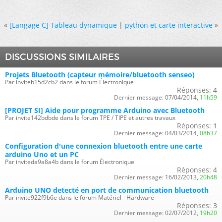
«
[Langage C] Tableau dynamique
|
python et carte interactive
»
DISCUSSIONS SIMILAIRES
Projets Bluetooth (capteur mémoire/bluetooth senseo)
Par inviteb15d2cb2 dans le forum Électronique
Réponses:
4
Dernier message:
07/04/2014,
11h59
[PROJET SI] Aide pour programme Arduino avec Bluetooth
Par invite142bdbde dans le forum TPE / TIPE et autres travaux
Réponses:
1
Dernier message:
04/03/2014,
08h37
Configuration d'une connexion bluetooth entre une carte
arduino Uno et un PC
Par inviteda9a8a4b dans le forum Électronique
Réponses:
4
Dernier message:
16/02/2013,
20h48
Arduino UNO detecté en port de communication bluetooth
Par invite922f9b6e dans le forum Matériel - Hardware
Réponses:
3
Dernier message:
02/07/2012,
19h20