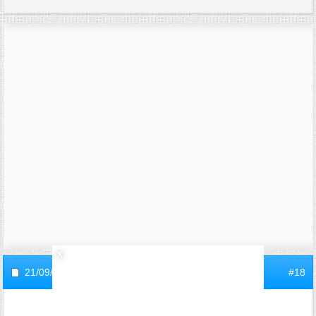
21/09/2025,
10h57
#18
pachacamac