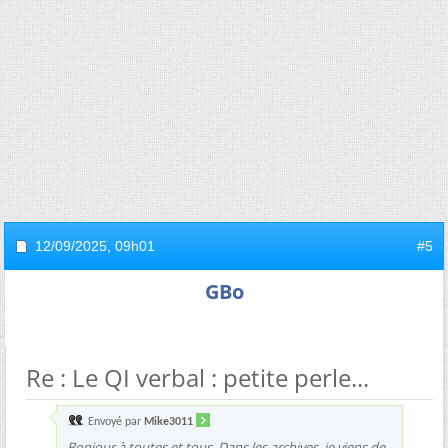
12/09/2025,
09h01
#5
GBo
Re : Le QI verbal : petite perle...
Envoyé par
Mike3011
Bonjour à toutes et tous. Dans les archives, je viens de