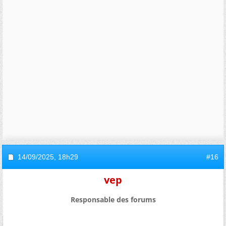
14/09/2025,
18h29
#16
vep
Responsable des forums