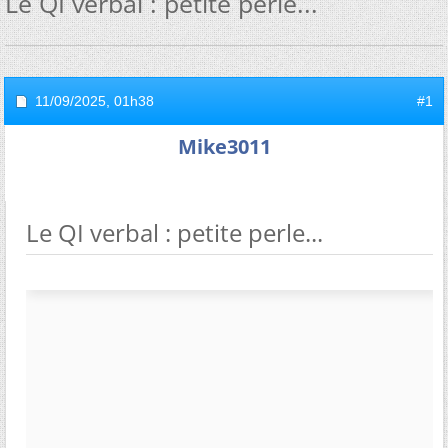
Le QI verbal : petite perle...
11/09/2025,
01h38
#1
Mike3011
Le QI verbal : petite perle...