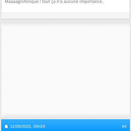
Maaaagnifiiiiique ! tout ça n'a aucune importance..
11/09/2025,
09h59
#4