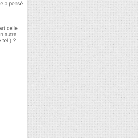
lle a pensé
rt celle
un autre
tel ) ?