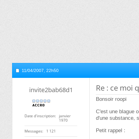
11/04/2007,
22h50
Re : ce moi q
invite2bab68d1
Bonsoir roopi
C'est une blague o
Date d'inscription
janvier
d'une substance, s
1970
Petit rappel :
Messages
1 121