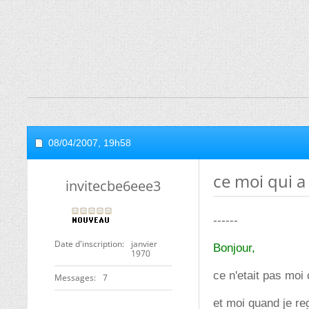
08/04/2007,
19h58
ce moi qui a 
invitecbe6eee3
------
Date d'inscription
janvier
Bonjour,
1970
ce n'etait pas moi 
Messages
7
et moi quand je re