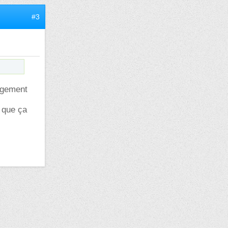
#3
argement
 que ça