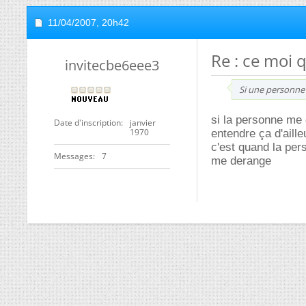
11/04/2007,
20h42
Re : ce moi q
invitecbe6eee3
Si une personne t
si la personne me d
Date d'inscription
janvier
1970
entendre ça d'aille
c'est quand la per
Messages
7
me derange