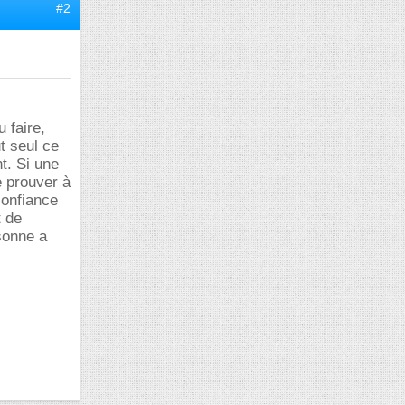
#2
 faire,
t seul ce
t. Si une
e prouver à
confiance
t de
rsonne a