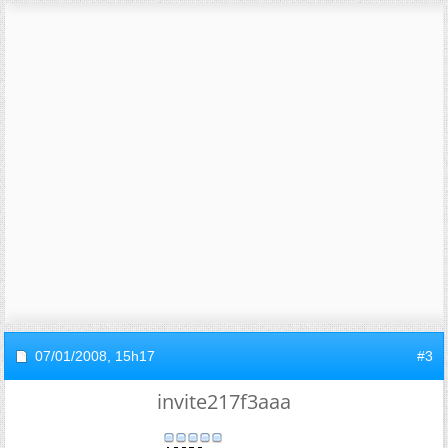
07/01/2008,
15h17
#3
invite217f3aaa