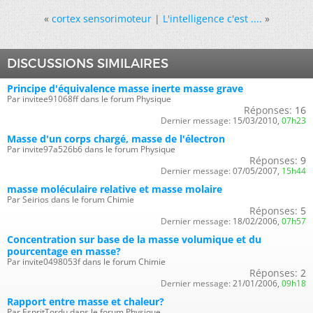
«
cortex sensorimoteur
|
L'intelligence c'est ....
»
DISCUSSIONS SIMILAIRES
Principe d'équivalence masse inerte masse grave
Par invitee91068ff dans le forum Physique
Réponses:
16
Dernier message:
15/03/2010,
07h23
Masse d'un corps chargé, masse de l'électron
Par invite97a526b6 dans le forum Physique
Réponses:
9
Dernier message:
07/05/2007,
15h44
masse moléculaire relative et masse molaire
Par Seirios dans le forum Chimie
Réponses:
5
Dernier message:
18/02/2006,
07h57
Concentration sur base de la masse volumique et du
pourcentage en masse?
Par invite0498053f dans le forum Chimie
Réponses:
2
Dernier message:
21/01/2006,
09h18
Rapport entre masse et chaleur?
Par EspritTordu dans le forum Physique