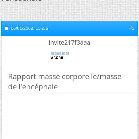
06/01/2008,
13h36
#1
invite217f3aaa
Rapport masse corporelle/masse
de l'encéphale