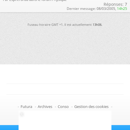
Réponses:
7
Dernier message:
08/03/2005,
14h25
Fuseau horaire GMT +1. Il est actuellement
13h06
.
-
Futura
-
Archives
-
Conso
-
Gestion des cookies
-
Politique de confidentialité
-
Haut de page