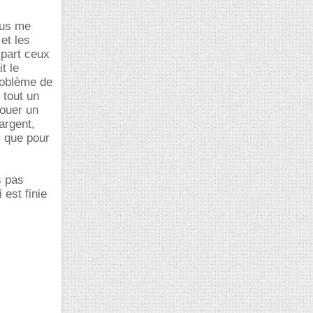
lus me
 et les
 part ceux
t le
roblème de
 tout un
jouer un
argent,
s que pour
s pas
 est finie