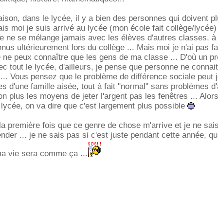
aison, dans le lycée, il y a bien des personnes qui doivent p
sais moi je suis arrivé au lycée (mon école fait collège/lycée)
e ne se mélange jamais avec les élèves d'autres classes, à
nus ultérieurement lors du collège ... Mais moi je n'ai pas fai
e ne peux connaître que les gens de ma classe ... D'où un p
 tout le lycée, d'ailleurs, je pense que personne ne connait
f ... Vous pensez que le problème de différence sociale peut 
es d'une famille aisée, tout à fait "normal" sans problèmes d'
n plus les moyens de jeter l'argent pas les fenêtres ... Alor
lycée, on va dire que c'est largement plus possible
 la première fois que ce genre de chose m'arrive et je ne sai
er ... je ne sais pas si c'est juste pendant cette année, qui
ma vie sera comme ça ...