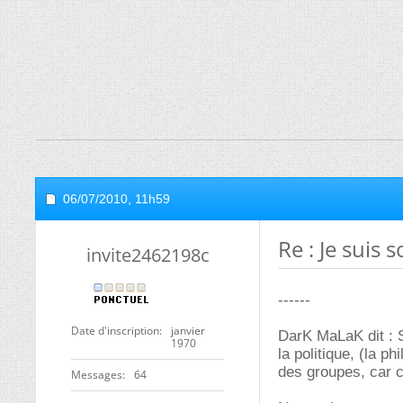
06/07/2010,
11h59
Re : Je suis s
invite2462198c
------
Date d'inscription
janvier
DarK MaLaK dit : S
1970
la politique, (la p
des groupes, car c
Messages
64