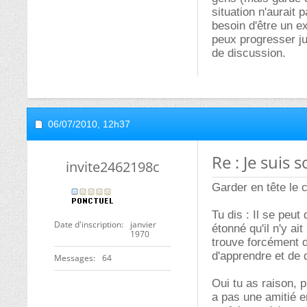
situation n'aurait 
besoin d'être un e
peux progresser ju
de discussion.
06/07/2010,
12h37
Re : Je suis s
invite2462198c
Garder en tête le c
Tu dis : Il se peut
Date d'inscription
janvier
étonné qu'il n'y a
1970
trouve forcément d
d'apprendre et de 
Messages
64
Oui tu as raison, 
a pas une amitié e