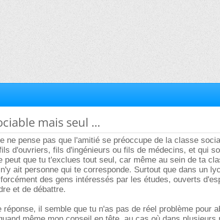
ociable mais seul ...
e ne pense pas que l'amitié se préoccupe de la classe social
ils d'ouvriers, fils d'ingénieurs ou fils de médecins, et qui s
se peut que tu t'exclues tout seul, car même au sein de ta cla
l n'y ait personne qui te corresponde. Surtout que dans un ly
 forcément des gens intéressés par les études, ouverts d'espr
dre et de débattre.
e réponse, il semble que tu n'as pas de réel problème pour a
quand même mon conseil en tête, au cas où dans plusieurs 