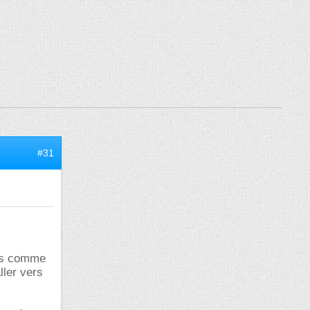
#31
ets comme
ller vers