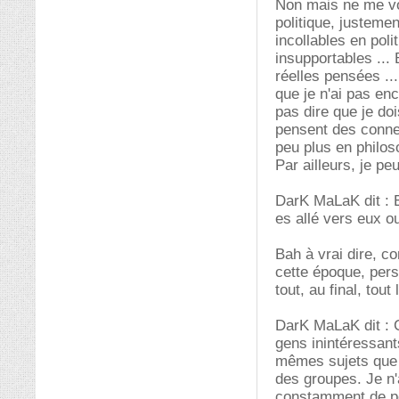
Non mais ne me vo
politique, justeme
incollables en poli
insupportables ...
réelles pensées ..
que je n'ai pas en
pas dire que je do
pensent des conneri
peu plus en philos
Par ailleurs, je pe
DarK MaLaK dit : E
es allé vers eux ou
Bah à vrai dire, co
cette époque, pers
tout, au final, tout
DarK MaLaK dit : C
gens inintéressants
mêmes sujets que k
des groupes. Je n'
constamment de pol