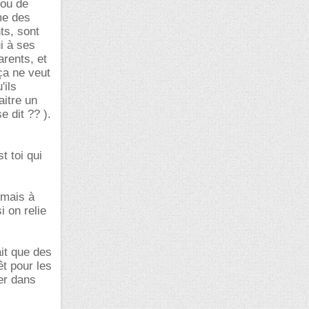
 ou de
me des
ts, sont
i à ses
arents, et
ça ne veut
'ils
aitre un
e dit ?? ).
t toi qui
 mais à
 on relie
it que des
êt pour les
er dans