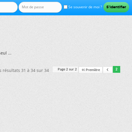
Se souvenir de moi ?
eul ...
s résultats 31 à 34 sur 34
Page 2 sur 2
2
Première