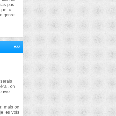
n'as pas
que tu
ce genre
#33
 serais
éral, on
envie
r, mais on
je les vois