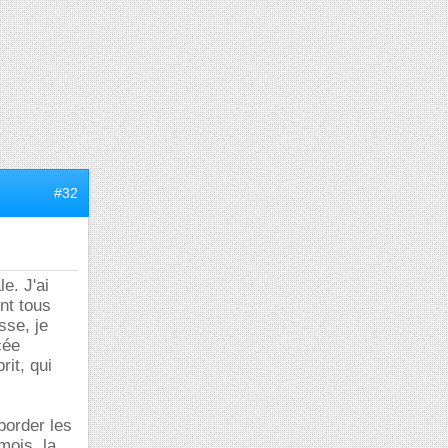
#32
e. J'ai
ont tous
sse, je
cée
it, qui
border les
mois, la