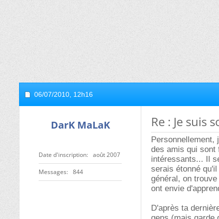
06/07/2010,
12h16
Re : Je suis s
DarK MaLaK
Personnellement, j
des amis qui sont f
Date d'inscription
août 2007
intéressants... Il 
serais étonné qu'i
Messages
844
général, on trouve
ont envie d'appren
D'après ta dernièr
gens (mais garde 