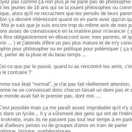
yez pas comme ça non plus je ne parle pas de philosophie
nt les jeunes de 16 ans qui se la jouent philosophes ou com
tique, alors qu'il ne recrachent que les pensés de leurs paren
 Bon ça devient intéressant quand on en parle avec qqu'un qu
. Moi je sais que je suis encore trop du même avis de mes p
core assez de connaissance en la matière pour m'avancer ( 
is être obligatoirement en désaccord avec mes parents, et qu
e ... ) et j'attends d'être un peu plus mature et de m'y conn
ophie pour philosopher ou en politique pour polémiquer ( ça s
ut, parler de la pluie et du beau temps ...
st-ce que par le passé, quand tu as rencontré tes amis, c'es
 le contraire ?
mme tout était "normal", je n'ai pas fait réellement attention,
onne ne se connaissait donc chacun faisait un demi pas et si
 le monde avait fait le premier pas, dont moi ....
'est possible mais ça me paraît assez improbable qu'il n'y a
 dans un lycée... Il y a sûrement des gens qui ont de l'intér
rokrette, mais ils ne passent pas tout leur temps à en parl
ai d'ailleurs jamais vu de groupes d'amis en train de parler
itique, histoire, mathématiques...