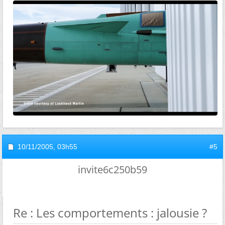
10/11/2005,
03h55
#5
invite6c250b59
Re : Les comportements : jalousie ?