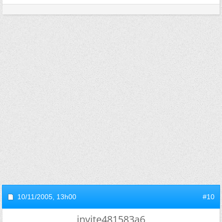
10/11/2005,
13h00
#10
invite481583a6