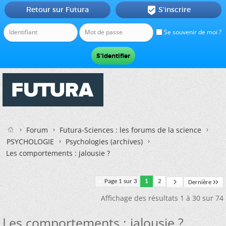
Retour sur Futura
S'inscrire

Se souvenir de moi ?
Forum
Futura-Sciences : les forums de la science
PSYCHOLOGIE
Psychologies (archives)
Les comportements : jalousie ?
Page 1 sur 3
1
2
Dernière
Affichage des résultats 1 à 30 sur 74
Les comportements : jalousie ?