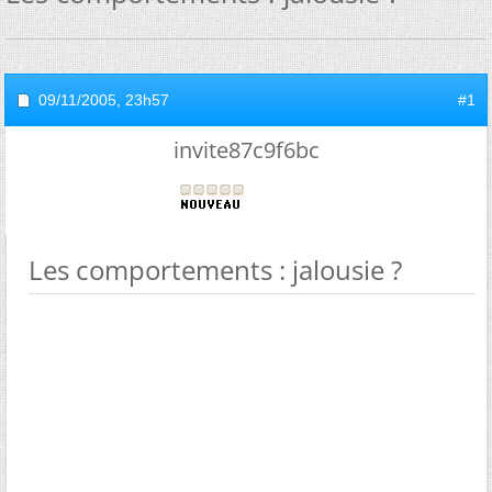
09/11/2005,
23h57
#1
invite87c9f6bc
Les comportements : jalousie ?