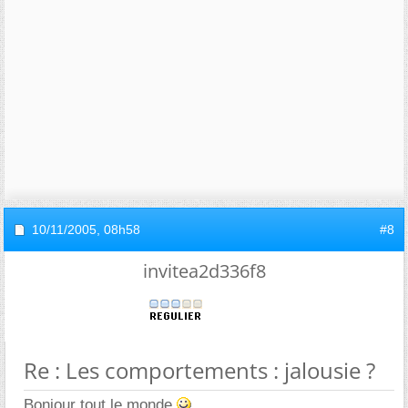
10/11/2005,
08h58
#8
invitea2d336f8
Re : Les comportements : jalousie ?
Bonjour tout le monde