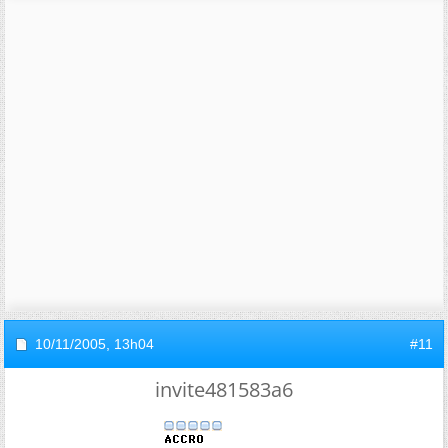
10/11/2005,
13h04
#11
invite481583a6