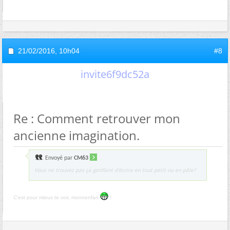
21/02/2016,
10h04
#8
invite6f9dc52a
Re : Comment retrouver mon
ancienne imagination.
Envoyé par
CM63
Vous ne trouvez pas ça gonflant d'écrire en tout petit ou en pâle?
C'est pour mieux te voir, monnenfan
!