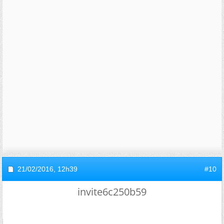
21/02/2016,
12h39
#10
invite6c250b59