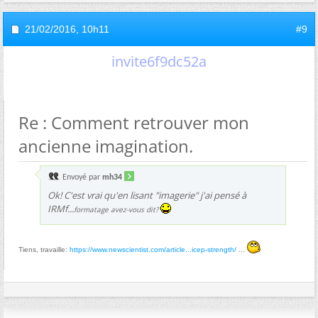
21/02/2016,
10h11
#9
invite6f9dc52a
Re : Comment retrouver mon
ancienne imagination.
Envoyé par
mh34
Ok! C'est vrai qu'en lisant "imagerie" j'ai pensé à
IRMf...
formatage avez-vous dit?
Tiens, travaille:
https://www.newscientist.com/article...icep-strength/
...