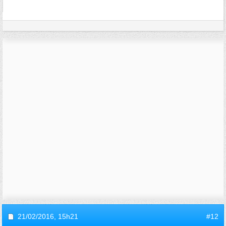
21/02/2016,
15h21
#12