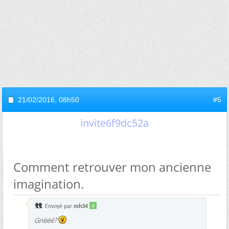
21/02/2016,
08h50
#5
invite6f9dc52a
Comment retrouver mon ancienne
imagination.
Envoyé par
mh34
Gnééé?